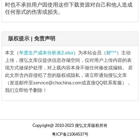
时也不承担用户因使用这些下载资源对自己和他人造成
任何形式的伤害或损失。
版权提示 | 免责声明
本文（
年度生产成本分析表2.xlsx
）为本站会员（
财***
）主动
上传，搜弘文库仅提供信息存储空间，仅对用户上传内容的表
现方式做保护处理，对上载内容本身不做任何修改或编辑。
若
此文所含内容侵犯了您的版权或隐私，请立即通知搜弘文库
（发送邮件至service@chochina.com或直接QQ联系客服），
我们立即给予删除！
年度生产成本分析表2.xlsx
Copyright@ 2010-2023 搜弘文库版权所有
1、年年度度生生产产成成本本分分析析表表格格单位名
粤ICP备11064537号
称：统计人员：审查人员：项项目目1 1月月2 2月月3 3月月