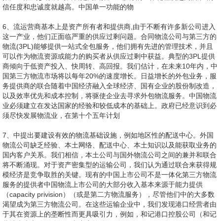
信任度和忠诚度就越高。中国单一功能的物
6、流运营商基本上是资产所有者和提供商,由于不断有许多新公司进入
这一产业，他们正面临严重的供应过剩问题。合同物流公司与第三方的
物流(3PL)能够提供一站式全包服务，他们拥有先进的管理技术，并且
可以作为物流资源或能力的购买者从供应过剩中获益。典型的3PL提供
商倾向于低资产投入、快周转、高回报。我们估计，在未来10年内，中
国第三方物流市场将以每年20%的速度增长。日益增长的外包业务，服
务提供商的联合随着中国经济融入全球经济、国有企业的股份制改造，
以及效率优先和成本控制，将驱使企业去寻求外包物流服务。中国物流
业必须建立在发达国家的经验和较低成本的基础上。政府已经意识到必
须尽快发展物流业，在第十个五年计划
7、中提出要建设有效的物流基础设施，例如地区性的配送中心。外国
物流公司缺乏经验、本土网络、配送中心、本土知识以及能获取业务的
国内客户关系。我们相信，本土公司与国外物流公司之间的兼并和联合
将不断涌现。对于资产密集型的运输公司，我们认为通过联合来获得规
模经济是竞争取胜的关键。现有的中国上市公司不是一体化第三方物流
服务的提供者中国物流上市公司的大部分收入基本来源于能力提供
（capacity privision）（或是第二方物流服务），尽管他们中的大多数
渴望成为第三方物流公司。在这些运输企业中，我们发现港口经营者由
于其在资源上的垄断性而更具吸引力，例如，和记港口控股公司（和记