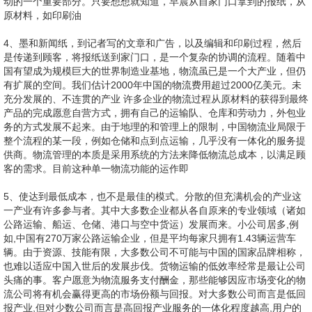
动的一个重要部分。只要想想就知道，早晨从自家门口拿到的报纸，从
原材料，如印刷油
4、墨和新闻纸，到记者写的文章和广告，以及编辑和印刷过程，然后
是传递到顾客，将报纸送到家门口，是一个复杂的协调的流程。随着中
国有望成为规模巨大的世界制造业基地，物流虽已是一个大产业，但仍
有扩展的空间。我们估计2000年中国的物流费用超过2000亿美元。未
充分发展的、不连贯的产业 许多企业的物流过程从原材料的获得到最终
产品的完成愿意自营方式，拥有自己的运输队、仓库和劳动力，外包业
务的方式发展不起来。由于地理的和管理上的限制，中国物流业局限于
整个流程的某一段，例如仓储和点到点运输，几乎没有一体化的服务提
供商。物流管理的本质是采用系统的方法来降低物流总成本，以满足顾
客的需求。目前这种单一物流功能的运作即
5、使达到最低成本，也不是最佳的模式。分散的但充满机会的产业这
一产业有许多参与者。其中大多数企业都从各自原来的专业领域（诸如
公路运输、船运、仓储、港口与空中货运）发展而来。小公司居多,例
如,中国有270万家公路运输企业，但是平均每家只拥有1.43辆运营车
辆。由于资源、技能有限，大多数公司不可能与中国的国家品牌相称，
也难以适应中国入世后的发展步伐。货物运输的低效率经常是最让公司
头痛的事。客户愿意为物流服务支付酬金，那些能够因应市场变化的物
流公司将有机会赢得更高的市场份额与回报。对大多数公司而言是低回
报产业,但对少数公司而言是高回报产业服务的一体化程度越高,用户的