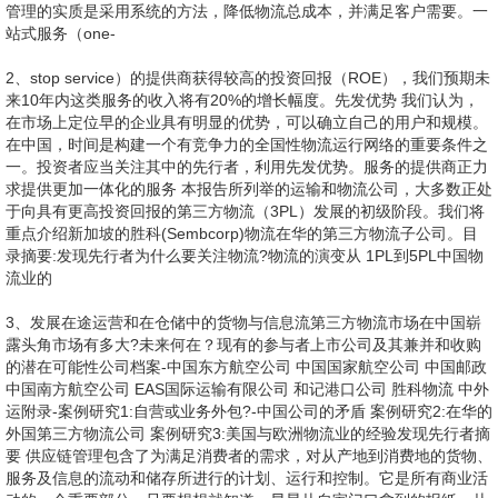
管理的实质是采用系统的方法，降低物流总成本，并满足客户需要。一
站式服务（one-
2、stop service）的提供商获得较高的投资回报（ROE），我们预期未
来10年内这类服务的收入将有20%的增长幅度。先发优势 我们认为，
在市场上定位早的企业具有明显的优势，可以确立自己的用户和规模。
在中国，时间是构建一个有竞争力的全国性物流运行网络的重要条件之
一。投资者应当关注其中的先行者，利用先发优势。服务的提供商正力
求提供更加一体化的服务 本报告所列举的运输和物流公司，大多数正处
于向具有更高投资回报的第三方物流（3PL）发展的初级阶段。我们将
重点介绍新加坡的胜科(Sembcorp)物流在华的第三方物流子公司。目
录摘要:发现先行者为什么要关注物流?物流的演变从 1PL到5PL中国物
流业的
3、发展在途运营和在仓储中的货物与信息流第三方物流市场在中国崭
露头角市场有多大?未来何在？现有的参与者上市公司及其兼并和收购
的潜在可能性公司档案-中国东方航空公司 中国国家航空公司 中国邮政
中国南方航空公司 EAS国际运输有限公司 和记港口公司 胜科物流 中外
运附录-案例研究1:自营或业务外包?-中国公司的矛盾 案例研究2:在华的
外国第三方物流公司 案例研究3:美国与欧洲物流业的经验发现先行者摘
要 供应链管理包含了为满足消费者的需求，对从产地到消费地的货物、
服务及信息的流动和储存所进行的计划、运行和控制。它是所有商业活