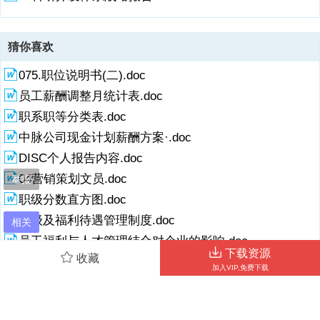
猜你喜欢
075.职位说明书(二).doc
员工薪酬调整月统计表.doc
职系职等分类表.doc
中脉公司现金计划薪酬方案·.doc
DISC个人报告内容.doc
04营销策划文员.doc
举报
职级分数直方图.doc
职级及福利待遇管理制度.doc
相关
员工福利与人才管理结合对企业的影响.doc
下载资源
收藏
加入VIP,免费下载
相关搜索