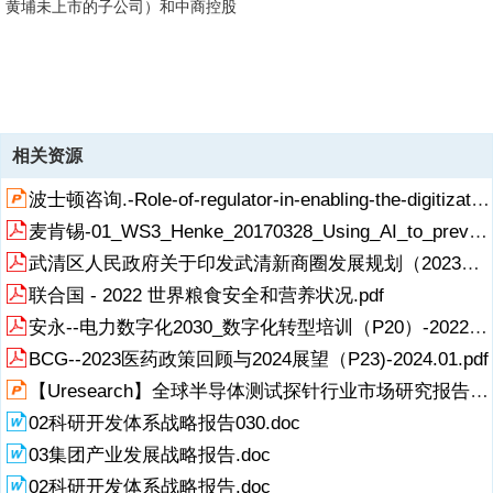
黄埔未上市的子公司）和中商控股
8、公司，对于第三方物流领域，我们将重点介绍新加坡上市的胜科物
9、管理等管理技术，已经将质量管理要求从产品生产环节扩展到运送
流公司在华的第三方物流子公司。我们期望一些未上市的公司，在未来
10、外国公司大举进入中国的各个领域，国有企业力求自我生存，越来
产品到最终客户，以及从减少分项成本扩展到总成本的最大效用。在中
11、5.22燕京 啤酒 4.57来源:北京著名商标估算报告,2000,摩根斯坦利
两年内，当他们的第三方物流业务更发达时将进入这一市场。本土的网
越多的本土公司成为全国性的知名品牌（图1），供应链成本以及有效
12、多数企业来说是一件头痛的事情。因此，企业宁愿花钱请专门的物
国，物流业的变革才刚刚开始。开放一个不发达的产业 物流是一个能从
中国市场的特点国有企业的自营物流是计划经济的产物。根据国际集装
13、雨量不足5英寸，然而在东南沿海的一些地方象广东和浙江，年平
络与国外专业物流公司的合作将成为一种成功的模式。为什么关注物
运输的能力都是需要仔细研究的。企业生存的关键，就是要变得高效和
流公司来满足他们的需要。地域考虑不能孤立地看待物流，地理因素是
14、在新疆销售其优质品牌的冰淇淋，由于一辆普通卡车运输的成本大
业务外包、中国市场的开放更重要的是从投资者潜在的高投资回报率中
箱（2001年9月）提供的资料，在中国，工业企业的原材料物流配送只
均降雨量超过75英寸。东部地区已经提前进入小康，属相对富裕地区，
流？ 据载，物流的概念是美国陆军少校（詹母斯C约翰逊和唐纳德F伍
富有竞争力。企业需要比传统运输和仓储更可靠的一体化物流服务。图
很重要的。中国370万平方英里，比美国面积稍大。本文所附的地图显
概是69元人民币/吨公里，甚至还要收取12元保险费，很少有卡车愿意
受益的产业。在大多数产业拥有大量的国有企业并且存在能力过剩问题
有18%是通过第三方来进行的，而制成品的物流配送由第三方来进行的
拥有雄厚发达的农业基础和支持国际贸易的港口设施。因此，在中国繁
德）在1905年首次提出的，用于军队运筹，包括部队本身的调遣，还包
1 国家品牌的发展品牌 类别 估算商标价值（10亿元）红塔山 香烟
示了两个国家一些有趣的共同点：北京和纽约，上海和新奥尔良，差不
跑这种长途运输业务。而且这种冷藏货柜卡车从新疆返回时经常是放
相关资源
时，第三方物流仍是一块未开发的领域。本土物流企业在过去的几年中
就更少，只有16%。甚至一些销售额达到1000万元人民币的企业，仍拥
荣的东部和贫穷的西部所运输的货物有很大差别。另外，美国大约有
括在规定时间内高精确度地提供后勤保障，只有这样才能赢得胜利，此
43.90海尔 电子设备 33.00长虹 电视 26.00五粮液 酒 12.06TCL 电视
多在同一纬度。然而，地形图却显示了巨大的差别。美国有东、西海
空。运营规模大的一体化物流服务提供商，应该能在处理这种不平衡业
才刚刚开始进入第三方物流领域，目前规模都很小，而外国物流企业还
有自己的运输车队和仓储设施。后邓经济时代的巨大变化导致在物流需
1/3的陆地面积是山地和沙漠，其余都很平坦。在中国，比例正好相
波士顿咨询.-Role-of-regulator-in-enabling-the-digitization.pptx
话一点不假。第二次世界大战也为实战运筹研究作出了贡献，研究成果
10.59联想 计算机 10.32一汽 汽车 9.66科隆 空调 9.62康佳 电视 9.54
岸，而中国的西部却是连绵的群山，起伏的高原和广袤的沙漠。在中国
务中找到合适的机会，从而降低服务成本。客户的困难变成了物流企业
未成为实质性的参与者。物流不是“风行一时”产业 自去年以来，物流在
求方面也发生了巨大变化，但是传统的运输公司对这些变化的反应却很
反，导致东部平坦地区人口密集度高。一道艰难的运营风景由于上述地
在物流方面得到广泛运用。在过去的几十年里，物流也成为企业在商界
三九 制药 7.39美的 空调 6.38青岛啤酒 啤酒 5.95小天鹅 洗衣机 5.68容
的东西部之间运输就象是打壁球，而在美国则象在玩高尔夫。（图2和
的机会，这就是运营规模的优势。法规限制在中国，人口超过1000万以
麦肯锡-01_WS3_Henke_20170328_Using_AI_to_prevent_healthcare_errors_from_occuring.pdf
中国受到前所未有的关注，政府已将其列为第十个五年计划的发展重
迟钝，以至于他们的服务远远跟不上客户的需求。这也就意味着物流市
理特征，物流成了巨大的运营挑战。搭配货物运输订单是很困难的，以
竞争中立于不败之地的关键因素。诸如全面质量
声 冰箱
图3）图2 中美地理比较（略）图3 地形图和人口分布图（略）在美国，
上的特大城市，如北京、上海和重庆，交通管制是必要的。例如，一辆
点。这只会是风行一时吗？我们认为不是。随着
场有一大片需求空白需要填补。另外，地域的限制和复杂烦琐的法规，
至于运输车辆是满载而去放空而归。大多数集装箱货物由东部运往西
武清区人民政府关于印发武清新商圈发展规划（2023—2030年）的通知（武清政〔2024〕1号）.pdf
太平洋气流给西部带来湿润的气候，而中国的西部在冬天则只有来自西
北京牌照的卡车可能能在别的城市运营，但在上海，却规定外地牌照车
使得物流操作对大
部，木料由东北运往东南，煤炭、原油和金属矿由西部运往东部。例
伯利亚的干季风。沿蒙古高原一线的年平均降
辆自早晨到深夜禁止运营，只有上海本地的卡车可以在白天运营。更有
联合国 - 2022 世界粮食安全和营养状况.pdf
如，一家深入研究了市场行情的跨国食品公司，决定夏季
甚者，交通部、外经贸部、国家民航总局、中国邮政总局和地方政府权
安永--电力数字化2030_数字化转型培训（P20）-2022.11
利机关纷纷卷入制定法规和办理相关营运执照，最终导致缺乏合作，低
灵活性，对市场需求反应迟钝和地方保护主义。这种复杂情况使得一体
BCG--2023医药政策回顾与2024展望（P23)-2024.01.pdf
化的物流服务更有价值。一体化物流公司将如何应对这些限制呢？要与
【Uresearch】全球半导体测试探针行业市场研究报告（2024-2028）.pptx
政府权力部门很好地沟通，尽快获得运营许可和超前的网络建设，也就
是发挥先行者的优势。图4 外方投资目录法规框架细目 外方的参与 相
02科研开发体系战略报告030.doc
关许可批准部门国际货运 限制 外经贸部航空货运
03集团产业发展战略报告.doc
02科研开发体系战略报告.doc