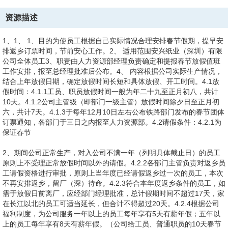
资源描述
1、1、 1、目的为使员工根据自己实际情况合理安排春节假期，提早安
排返乡订票时间，节前安心工作。2、 适用范围安兴纸业（深圳）有限
公司全体员工3、职责由人力资源部经理负责确定和提报春节放假值班
工作安排，报至总经理批准后公布。4、 内容根据公司实际生产情况，
结合上年放假日期，确定放假时间长短和具体放假、开工时间。4.1放
假时间：4.1.1工员、职员放假时间一般为年二十九至正月初八，共计
10天。4.1.2公司主管级（即部门一级主管）放假时间除夕日至正月初
六，共计7天。4.1.3于每年12月10日左右公布铁路部门发布的春节团体
订票通知，各部门于三日之内报至人力资源部。4.2请假条件：4.2.1为
保证春节
2、期间公司正常生产，对入公司不满一年（列明具体截止日）的员工
原则上不受理正常放假时间以外的请假。4.2.2各部门主管负责对返乡员
工请假资格进行审批，原则上当年度已经请假返乡过一次的员工，本次
不再安排返乡，留厂（深）待命。4.2.3符合本年度返乡条件的员工，如
需于放假日前离厂，应经部门经理批准，总计假期时间不超过17天，家
在长江以北的员工可适当延长，但合计不得超过20天。4.2.4根据公司
福利制度，为公司服务一年以上的员工每年享有5天有薪年假；五年以
上的员工每年享有8天有薪年假。（公司给工员、普通职员的10天春节