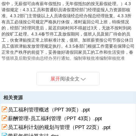
假中，无薪假可由有薪年假抵扣，无年假抵扣的按无薪假处理。）4.3
请假规定：4.3.1工员和普通职员请假需经部门经理提报人力资源部核
准。4.3.2部门主管级以上人员请假须经总经办报总经理批复。4.3.3所
有员工必须按公司规定严格执行休假，准时返回公司上班，特殊情况
的，经部门经理同意后，延迟归岗时间不得超过3天，无故不按时到岗
的按旷工处理。4.3.4春节停工及放假期间，值班人员及留厂待命的员
工，伙食津贴按正常上班标准计发，值班、加班薪资按公司节假公休日
员工值班津贴发放管理规定执行。4.3.5各部门根据工作需要在保障公司
正常生产秩序的前提下，妥善做好请假回家员工的工作和生活安排，春
节值班及后勤安排由总经办另行通知。编制审核批准编制审核批准
展开
阅读全文
相关资源
员工福利管理概述（PPT 39页）.ppt
薪酬管理-员工福利管理（PPT 43页）.ppt
员工福利计划的规划与管理（PPT 22页）.ppt