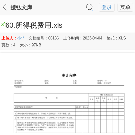
搜弘文库
登录
菜单
60.所得税费用.xls
上传人：
小**
文档编号：66136
上传时间：2023-04-04
格式：XLS
页数：4
大小：97KB