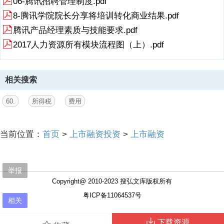
06-腾讯招聘管理制度.pdf
8-腾讯学院院长分享将培训转化商业结果.pdf
腾讯产品经理素质与技能要求.pdf
2017人力资源所有模块流程图（上）.pdf
相关搜索
60.
所得税
费用
当前位置：
首页
>
上市融资投资
>
上市融资
举报
Copyright@ 2010-2023 搜弘文库版权所有
粤ICP备11064537号
相关
下载资源