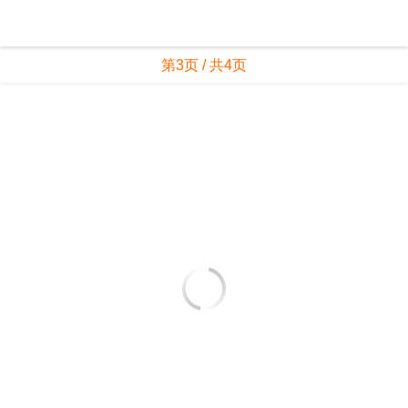
第3页 / 共4页