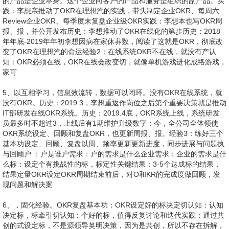
流转）解决信息垄断，进改变资源分配，最后影响组织架构应对之道：
从发明到克隆四步法 1、户和户需求 2、企业需求 3、标 4、策略OKR
标：Objective 关键结果：
3、Key Results CFR 沟通：Conversation 反馈：Feedback 认可：
Recognization创克隆理想汽Google/Intel应对之道：标协同2018年现状
第步理想态协同：KPI+流程/管控协同：OKR+共创协同：？OKR理想汽
实践史2018.7 第个OKR2019.3 公司开始全推OKR2019.4 OKR系统上
线2019.7 OKR培训覆盖全员2019.9 OKR撑战略讨论2020.2 报使率
90%2020.9 OKR全员普及2020.10 OKR通过CFR实现闭环OKR实践28
个后，才看到明显的效果从刚开始团糟到困难标99%以上的达成率
2018.7.720
4、20.10How-理想汽OKR实践总结经验1：把程CEO最重要的期职责
是打造组织认知：绝多数时候，CEO最重要的职责是打造组织，最重要
的产品是企业本身。这个企业向客户的产品和服务是组织的副产品。实
践：李想亲推动了OKR在理想汽的实践，带头制定企业OKR、每周六
Review企业OKR、每季度末复盘企业级OKR实践：李想本也写OKR周
报、报，并公开发布历史：李想推动了OKR在线化的第步历史：2018
年年底-2019年年初李想因病在家休养数，阅读了这就是OKR，彻底改
变了OKR在理想汽的命运经验2：在线系统OKR不在线，就没有产认
知：OKR必须在线，OKR在线会改变切，就像单机游戏进化成络游戏，
家可