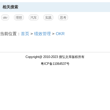
大型IT企业组织管理制度.doc
SWOT分析与生涯规划.ppt
TCL集团迈向国际化之人力资源策略.doc
it职业规划.doc
XXX公司人力资源2010年工作总结及2011年计划.ppt
北大纵横--XX公司组织结构及管理流程设计报告.ppt
XXX公司人力资源2007年度总结2008年计划.doc
LS企业战略规划书.doc
北京XX人力资源部三年规划及08年计划.ppt
相关搜索
okr
理想
汽车
实践
思考
当前位置：
首页
>
绩效管理
>
OKR