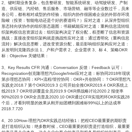
吧！
资源描述
1、张辉 2020.12.18OKR在理想汽：实践与思考理查德巴克敏思特富勒
关键路径全世界亟待解决的关键问题之，就是如何快速得让每个都能意
识到类此刻已经掌握的，在宇宙中地球这座船上有关类命的全部信息，
以及如何尽快地掌握这些信息。前中已经多次提到，世界权体系会在关
键路径上设置阶段性屏障，阻碍类理解现实的的本质。今分享内容
DemoWhy-理想汽为何引OKR？How-理想汽OKR实践经验总结What-
我们是如何理解OKR的？问与答DemoOKR：年度、季度；撑关联；
OKR 回顾；复盘周报、报：内容、设定、关联OKRWhy-理想汽为何引
OKR？挑战-复杂的内外部环境2018年，第款量产电动SUV处于项关
2、键时期业务复杂，包含整研发、智能系统研发、动驾驶研发、产制
造、供应链、汽经销、售后服务、市场营销、融等等企业数过千，员来
各公司，都有相对成型的作经验，组织内协作很困难企业的外部存环境
险峻（投资：智能电动还是个好的赛道吗？）应对之道：从深井型组织
形态转向状协作的组织形态题图：书籍赋能应对之道：重构信息流转组
织架构权信息资源过去：组织架构决定了权分配，权垄断了信息和资源
挑战：直接改变组织架构就是挑战性应对之道：通过透明化（重构信息