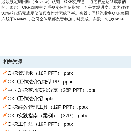
7、ers认知：实践OKR的法就是反复问：What Matters（什么最关
键？）、How to Measure（如何衡量最关键的事务）实践：O必须明确
可判断，最好可量化，不是模糊；KR必须符合SMART原则，强调结果
过程，必须定量定性；O定要少，KR必须聚焦，每个O对应的KR般3-5
个为宜实践：2018-2019年，理想汽企业级OKR只有个O，业务；2020
年，有两个O，业务+组织；2021年，不会超过3个。每个部般只有两个
O（业务+管理），每个只有两个O（业务+专业）基本功：OKR设定强
调责任与挑战认知：OKR有两种类型，愿景型（也称挑战型）和承诺
型，论哪种类型OKR，都必须强调挑战。没有挑战
8、，OKR没有魂认知：OKR强调Accountability，事事有负责，每件事
有且只有名明确的责任，其他皆是协作者。职责分配上不要和稀泥。实
践：在理想汽，OKR都是承诺型，既强调困难且正确的事，也强调使命
必达。理想汽的主要业务在物理世界发，与纯数字世界的互联公司有所
不同。基本功之：OKR每周回顾每周回顾是OKR的跳节奏认知：OKR
必须频定期回顾（Review）认知：OKR更在意，通过在意达到成事的
的。因此，OKR回顾中更重视责任的信指数，不是客观进度。因为往往
90%的代码完成度仅仅代表作才完成了半。实践：理想汽业务OKR每周
六线下Review，公司全体级部负责参加，时完成。实践：每次Revie
9、w，KR由红绿灯表示信指数，并定期说明进展和问题。当前进度有
10、达成？反思执-标是否达成？各KR进展如何？总结经验-哪些地做的
重警示险是红灯，中低可控险是灯，险是绿灯。基本功之三：OKR季度
11、季度关键结果周计划：每周要事周总结：每周要事完成情况今要
好？哪些地做的不好？固化经验-制定流程与机制，固化经验。第步，
12、别之认知：所谓执不，多来参与者不了解或者不认同标认知：KPI
复盘每次好的复盘，都是集体认知升级认知：复盘也许是OKR实践中最
事：当天要事今完成：当天要事的完成情况周报和报相当于mini OKR对
13、OKR系统，励少数因为相信看，推动多数因为受益坚持。实践：