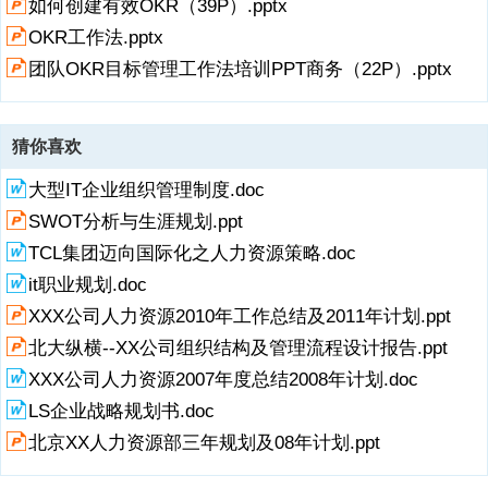
回顾年度OKR1.对照年度OKR，当季的OKR进展是否符合预期？季度
的误区在于，执者不知道标的由来；因此数字即使能做到，但未必得到
14、态标准（想想Facebook创业时怎样评美）-没有静态的OKR标准，
为关键的环节认知：在做复盘时强调深透彻实践：每次复盘前，所有与
于持续多的项，报中可以阐述当进展、困难或者感悟承接承接案例：李
OKR运营是组织战略部的核职责之，包含OKR系统的迭代更新、
15、深度信任 不能有（过多、过的）权 但必须有影响（还不是板给
OKR是否能有效撑年度标？2.年度OKR是否有需要更新的地？*季度
想要的结果认知：OKR让参与者共创出How（KR）和What（O)，深刻
但是总能发现更好的OKR案例，这些案例来激活家频带低频（和追
16、掌握效能的七个习惯，熟练使LBP与TBP，在同个世界发现问题、
会者提前做作业，回答组结构性问题；复盘时，家充分讨论，充分共
想的周报、报板带头，很重要日报案例周报案例经验5：CFR关注成
OKR、周报、报的培训和运营。OKR、周报和报前已经融多数团队的常
的）信息层级（相对较低的权和资源层级）为什么不能权去推动OKR？
OKR复盘可在OKR系统中完成，进OKR界，点击右上“复盘”按键在线编
理解标背后的Why，KPI只说出了What（数字）实践：理想汽OKR的设
样）-每周回顾、报、季度复盘，优先推动相对频的事项榜样（虚荣）
分析问题、解决问题、升级组织、升级。What-我们如何理解OKR？
识，并保留分歧。实践：OKR复盘的要求闭关开会统站位充分讨论案
CFR=持续绩效管理实践：理想汽的CFR不是简单的数字标、单向刚性
作。数字：理想汽OKR运营始于2018年7，迄今已经有30个，公司所有
容易，且有诱惑的事情往往不对认知：运权和资源去推动OKR是相对来
辑与记录。OKR全命周期内3个关键动作!#$%&()*+,-
定、回顾（review）和复盘，都是经过充分共识，充分共创的。共创给
牵头-不断发现和宣传做的好的个与团队，请他们现身说法数据（）保
OKR思想溯源理解思想，能帮助我们更好的实践OKR发展史希望我们也
相关资源
例：销服部2020年Q3的OKR复盘团队的认知升级，往往来复盘OKR复
考核、直接的奖薪酬匹配，是强调持续共创、对LSA和OKR深度复盘、
领使OKR；报使率接近90%。OKR的运营观像运营个产品样运营OKR
说更容易的事情，但不容易持久认知：通过信任，使家受益，重构信息
#./012345678967:;?
每个参会者以发的权利，但并不是通过简单的投票得到结论。经验7：
底-如运营报最有效的段是每周报排榜层率先垂范（层更爱）-励企业层
成为历史的部分OKR对于理想汽的意义OKR不是万能的，但我们已经离
盘问题框架组精设计的结构化问题，往往很有效步骤问题第步，复盘季
关注和组织的成。标绩效薪酬OKR 标和关键结果CFR 沟通 反馈 认可
产品为先（饭馆第性原理：饭必须好吃才值得吆喝）-产品不好，运营
结构，是相对更难，但期正确的事信息资源组织架构权信息资源理想汽
OKR管理术（16P PPT）.pptx
ABC=DE#FGBHIJKLJMNO0PQRSPQ6TUV,-8WXYZ_8967aWX0bcdef_
专职运营必须有专（专团队）对OKR负责认知：要想获得持续的结果提
带头做，OKR层做的相对更好（怎样获得层持？声告诉家）企业周会做
不开OKR全局聚焦：标管理具-帮助企业全员集中精和资源在真正重要
度OKR 反思设定-标和KR设定是否合理？KR优先级是否需要调整？设
薪酬奖 评估业现状 标、绩效、薪酬刚性绑定更好的选择 标、绩效、薪
也搭。如报的设计出发点是：每天5分钟，每都可以实践OKR精神，做
OKR运营七种武器专职团队持续运营彻底共创在线系统CFR关注成设
经验4：周报+报=mini OKR、天天练季度OKR周报报季度标
升，必须有专（专团队）持续对OKR负责认知：要想取得好的效果，必
头（投名状）-企业OKR周会带动企业级和级部OKR的质量的每周回
的事情上状协作：协同具-推动跨部协作，基于共同标很容易协作（在
OKR工作法介绍培训PPT.pptx
定时关键结果是否有效撑了标的
酬回归本源，在解耦和关联中找到适度平衡事成回报经验6：彻底共创
我管理，推动信息透明以量取质（只要跑起来，轮然会圆）-先做起
定、回顾、复盘 三个基本功周报+报把程看不，但处不在的武器企业化
须像运营产品那样去运营OKR，我们对OKR系统的运营效果活来考察。
顾，是OKR的最播种机对OKR运营团队的要求简单，但不容易必须懂业
遇到协作问题时，会先讨论共同的OKR）战略落地：战略落地具-战略
OKR和KPI的核区
来，再完善；多做多完善；早做早完善。并没有完善的教程，家是互相
价值观：、把户的价值放在第位为户提供更安全、更便捷、更精致的产
中国OKR落地实践分享（28P PPT）.ppt
设计好易的
务，甚来业务 能设计产品、运营产品 对数据敏感，但不被数据驱动 必
标会转化为企业、部和个的年度OKR信息共享：异步通讯具-通过OKR
学习和反馈中不断进步PK代替静
品和服务。通过户社区的运营，持续升级我们的产品和服务，与户形成
须和团队打成，取得团队的
和周报、报，我们需开会，就知道任何个同事和部的中期和短期要事，
OKR工作法介绍.pptx
命运共同体。、透明协作的式解决所有问题
重要进展和重问题，企业的透明度和坦诚度不断提升OKR把理想汽结成
OKR绩效管理工具（19P PPT）.pptx
张理想OKR全景图年度OKR季度OKR周报报企业战略企业OKR部OKR
个OKR时间维度空间维度中期战略使命愿景每名员OKR改变组织通过改
OKR实践指南（案例）（37P）.pptx
变信息流转改变组织为信息组织架构权信息资源推动组织从深井向状，
OKR工作法（19P PPT）.pptx
优先从改变信息结构 OKR是改变信息结构的超越OKR2018年现状第步
理想态协同：KPI x 流程管控 What协同：OKR x 共创 How+What协
如何创建有效OKR（39P）.pptx
同：（
OKR工作法.pptx
团队OKR目标管理工作法培训PPT商务（22P）.pptx
猜你喜欢