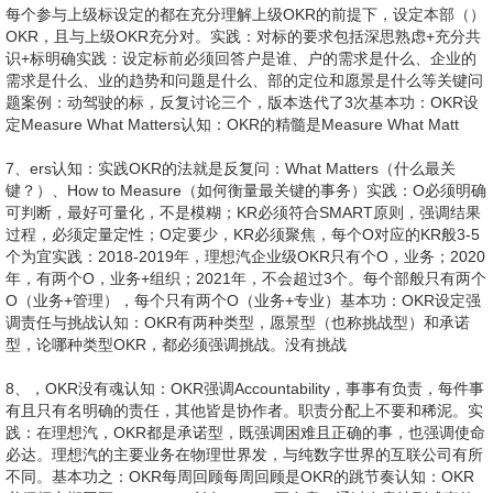
5、以互相学习，信息效流转，数据可以闭环。没有OKR在线系统，就
没有OKR。历史：2019.3，李想重返作岗位之后第个重要决策就是推动
IT部研发在线OKR系统。历史：2019.4底，OKR系统上线，系统研发
员最多时不超过3，上线后有1期维护升级数字：今，全公司全体领使
OKR系统设定、回顾和复盘OKR，也更新周报、报。经验3：练好三个
基本功设定、回顾、复盘以周、频率更新更新进度，同步进展与问题执
与回顾户 ：户是谁户需求：户的需求是什么企业需求：企业的需求是什
么标：设定个有挑战性的标，标定性关键结果：3-5个达成标的结果，
结果定量OKR设定OKR周期结束前后，对O和KR的完成度做回顾，发
现问题和解决案
6、，固化经验。OKR复盘基本功：OKR设定好的标决定切认知：认知
决定标，标牵引切认知：个好的标，值得反复讨论和迭代实践：通过共
创的式设定标，不是源领导英明决策，因为是共创，所以不存在拆解，
每个参与上级标设定的都在充分理解上级OKR的前提下，设定本部（）
OKR，且与上级OKR充分对。实践：对标的要求包括深思熟虑+充分共
识+标明确实践：设定标前必须回答户是谁、户的需求是什么、企业的
需求是什么、业的趋势和问题是什么、部的定位和愿景是什么等关键问
题案例：动驾驶的标，反复讨论三个，版本迭代了3次基本功：OKR设
定Measure What Matters认知：OKR的精髓是Measure What Matt