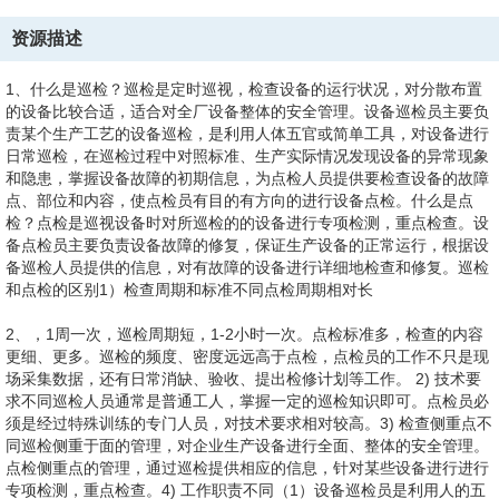
资源描述
1、什么是巡检？巡检是定时巡视，检查设备的运行状况，对分散布置
的设备比较合适，适合对全厂设备整体的安全管理。设备巡检员主要负
责某个生产工艺的设备巡检，是利用人体五官或简单工具，对设备进行
日常巡检，在巡检过程中对照标准、生产实际情况发现设备的异常现象
和隐患，掌握设备故障的初期信息，为点检人员提供要检查设备的故障
点、部位和内容，使点检员有目的有方向的进行设备点检。什么是点
检？点检是巡视设备时对所巡检的的设备进行专项检测，重点检查。设
备点检员主要负责设备故障的修复，保证生产设备的正常运行，根据设
备巡检人员提供的信息，对有故障的设备进行详细地检查和修复。巡检
和点检的区别1）检查周期和标准不同点检周期相对长
2、，1周一次，巡检周期短，1-2小时一次。点检标准多，检查的内容
更细、更多。巡检的频度、密度远远高于点检，点检员的工作不只是现
场采集数据，还有日常消缺、验收、提出检修计划等工作。 2) 技术要
求不同巡检人员通常是普通工人，掌握一定的巡检知识即可。点检员必
须是经过特殊训练的专门人员，对技术要求相对较高。3) 检查侧重点不
同巡检侧重于面的管理，对企业生产设备进行全面、整体的安全管理。
点检侧重点的管理，通过巡检提供相应的信息，针对某些设备进行进行
专项检测，重点检查。4) 工作职责不同（1）设备巡检员是利用人的五