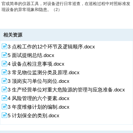
官或简单的仪器工具，对设备进行日常巡查，在巡检过程中对照标准发
现设备的异常现象和隐患。（2）
3、点检员是设备技术状态的管理员，是设备运行，维护，检修技术管
4、都是通过预定的计划和任务，根据五定原则（定点、定方法、定标
理的中坚力量，对设备的技术状态负责。负责对所辖区域设备技术状管
准、定周期、定人），以设备安全运行状态为目的的检查。2）检查目
理，按点巡检要求，设备技术维护要求定期按时进行设备的现场巡视并
标相同巡检和点检的目标都是使设备在可靠性、维护性、经济性上达到
相关资源
作好记录；负责设备的检修计划，备品备件计划，设备技术维护计划的
协调优化管理。合理延长设备检修周期，缩短检修工期，降低检修成
制定和现场故障处理；负责设备检修计划的组织实施，质量监督验收
3 点检工作的12个环节及逻辑顺序.docx
本，提高检修质量，并使日常检修和定期检修负荷达到最均衡状态。
等；负责与维修工段（公司）联络，开出检修委托工作量签证；负责设
3） 巡检是点检的基础巡检可为点检提供相应的信息依据，使点检更有
5 面试提纲总结.docx
备故障的检测分析诊断，提出处理意见和检修，改进方案；负责对设备
方向、有针对性的对设备进行检查，不至于出现过度检查的情况，降低
的现场管理，指导，检查，督促生产岗位人员搞好设备操作和日常维
4 设备点检注意事项.docx
工作效率。点检的“五层防护体系”第一层：运行人员的巡检。第二层：
护；负责设备运行档案的填写与管理；负责本区域岗位人员的设备知识
专业点检员的点检。第三层：设备工程师或专业点检员的精密点检或诊
3 常见物位监测分类及原理.docx
培训。巡检和点检的联系1) 检查方式类同巡检和点检
断。 第四层：设备工程师或专业点检员的设备劣化倾向管理。第五层：
3 顶岗实习单位与岗位.docx
专业主管、设备工程师或专业点检员，定期对设备进行综合性精度检测
和性能指标测定，以确定设备的性能和技术经济指标，评价点检效果。
3 生产经营单位对重大危险源的管理与应急准备.docx
4 风险管理的六个要素.docx
3 年度维修计划的编制.docx
5 计划保全的类别.docx