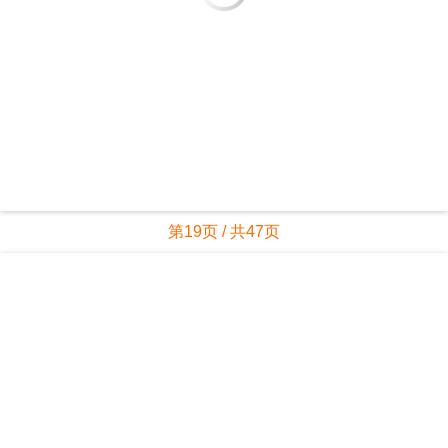
第20页 / 共47页
亲，该文档总共47页，到这儿已超出免费预览范围，如果喜欢就下载
吧！