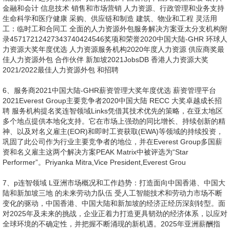
7、p连智领域 L亚洲市场概况和工作趋势：打造面向中国香港、中国大
陆和新加坡三地 的未来劳动力队伍 受人工智能技术和劳动力市场不断
变化的驱动，中国香港、中国大陆和新加坡的经济正经历深刻转型。面
对2025年及未来的挑战，企业正着力打造更具韧劲的经济体系，以应对
全球环境的不确定性，并把握不断涌现的新机遇。2025年亚洲薪酬指
南：洞察未来人才趋势技术改革与经济转型随着自动化和人工智能
（AI）在塑造劳动力队伍方面发挥日益关键的作用，科技继续推动着各
行各业实现转型。在香港，金融、物流和生命科学等行业正在利用技术
提高效率，同时依靠人类的专业知识进行决策和关系管理。例如，银
行、金融和会计行业都在进行技术改造，以
8、期主要依靠自动化和人工智能（AI）简化欺诈检测、风险评估和财
务报告等流程。1在中国大陆，经济再平衡成为战略核心，聚焦于创新
驱动与内需提振。尽管制造业和房地产等传统行业面临挑战，但是以可
再生能源、生物制药和电子商为代表等新兴产业正成为推动增长的新引
擎。粤港澳大湾区持续推进高科技产业的发展，彰显了政府构建创新驱
动型现代经济体系的长期承诺。2在新加坡，除了技术进步，可持续发
展也成为核心的优先事项。通过“2030 年绿色计划”3和“供应链管理就业
转型图”等战略举措，政府着力推动经济增长与环境保护的协同发展，
体现了其构建可持续未来的坚定决心。4劳动力弹性和新兴机遇医疗保
健行业在整个地区表现尤为突出。新加
9、坡“2025 年医疗保健 ITM”路线图正在推进远程医疗的采用并加强数