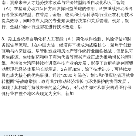
10、各行业的未来发展格局。新加坡通过实施可持续建筑实践和绿色金
据安全，以满足人口老龄化和医疗保健基础设施的需求。5 销售和市场
11、场重大变革。这一变革在带来新机遇的同时，也使得一些传统上被
融计划等各项举措，显著提升了对环境合规专家和项目经理的需求。香
12、展，这些经济体正在为未来的动态可持续发展奠定坚实基础。接下
营销行业不断发展演变，以推动数字化转型和以客户为中心的战略。在
视为稳定可靠的职位逐渐被淘汰。涉及重复性任务、基本数据分析和手
13、为以客户为导向，应聘者可快速上岗工作。随着招聘愈发灵活和均
港的绿色金融举措也为可持续发展行业的创新和投资提供了广阔机遇。
来，我们将深入探讨各项职能领域，分析这些趋势如何塑造亚洲主要市
14、随着企业将重点转到提高运营效率上，商业智能和财务转型方面的
此背景下，香港特区逐渐成为中国企业拓展国际业务的金融中心。6供
工操作的岗位正在减少，而对高级技术专长的需求则持续攀升。12 面
衡，该行业的招聘市场在2025年有望趋于稳定。聚焦新加坡市场，金融
15、敏感业务时，人类监管仍然不可或缺，且生成式人工智能在这些职
10构建面向未来的均衡劳动力体系随着各行各业的不断发展，构建均衡
场的人才需求与招聘动态。连智领域 Links银行、金融和会计过去几
职位正日益受到重视。技术驱动型职位：随着企业数字化能力的不断增
16、30,000财务主管900,0001,090,0001,290,000财务总监
应链和物流行业正处于深刻的转型之中。新加坡持续巩固其全球物流枢
对这一趋势，为失业工人提供支持已成为当务之急。职业过渡服务在帮
机构正在积极扩大团队。例如，野村控股公司（Nomura Holdings
能上的应用仍处于初步探索阶段。事务性会计(AP/AR):随着人工智能的
的劳动力体系至关重要。提升员工技能并推动技能重塑，使其能够从容
年，中国香港、中国大陆和新加坡的就业市场所经受的挑战远超预期。
强，网络安全、数据分析和数字化转型持续成为各行业的关注焦点。可
1,000,0001,500,0002,000,000财务经理640,000770,000900,000高级
纽的地位，对供应链转型领导型人才和端到端专家孜孜以求。与此同
助个人向新职业过渡方面发挥着至关重要的作用。与此同时，企业也在
Inc.）计划在未来两年招聘30-35名银行工作人员，香港和新加坡各占一
普及以及外包趋势的加速，主要负责处理应付账款和应收账款的传统会
应对技术进步带来的挑战，仍然是重中之重。此外，雇主还须注重对员
连智领域Links研究发现，香港雇主上半年都还在积极招聘，但因受经
持续金融/环境、社会和公司治理职位（ESG）：在监管变化、投资者
会计师460,000500,000550,000会计师360,000390,000440,000助理会
相关资源
时，香港和大陆正在大力投资智能物流和基础设施建设，以此优化贸易
通过提升工作场所灵活性、优化职业发展路径以及完善员工福利体系，
半。13 随着企业日益注重成本效益，将事务性工作“外包”给印度、印度
计岗位的重要性正日益下降。2025年人才保留战略随着求职者对岗位转
工进行批判性思维、领导力和情商等综合能力的培养，以构建一支能够
济形势影响，这一趋势却在全年呈现放缓态势。银行、金融和会计领域
需求和全球气候承诺的推动下，企业加大力度实现可持续发展目标，预
计师220,000260,000300,000会计经理
往来，增强抵御全球干扰的能力。7,8可再生能源与可持续发展已然成
以吸引并留住顶尖人才，满足员工日益多样化的期望。以全局视角展望
尼西亚和马来西亚等地区的新趋势可能会愈加明显。14与此同时，中国
换持更加谨慎的态度，公司正通过职业发展机会、灵活的工作安排和具
2025年Q3金融行业行业薪酬报告59页.pdf
适应未来需求的劳动力队伍。以新加坡为例，该国正在积极建立一个以
的新增招聘有所放缓，目前许多空缺职位主要集中在替补岗位上，且多
计2025年将大幅增加对此类职位的需求。2025年展望人工智能对招聘
(GL,AP,AR)550,000650,000800,000金融分析师
为经济战略的重要组成部分。中国明确提出到 2060 年实现碳中和的目
未来虽然自动化和人工智能有利于提高效率，但真正的机遇仍将存在于
大陆的金融业正在经历监管审查，这促使从业者的职业偏好发生显著变
吸引力的福利等举措，强化人才保留战略。这些举措在当前的雇主主导
技能培训为核心的数据驱动型系统，以便为人力资本开发提供支持。11
为初级或更具成本效益的职位。在资源有限的情况下，雇主对人才的筛
的影响在金融和会计等行业，人工智能目前主要应用于开具发票等重复
400,000490,000510,000高级金融分析师490,000530,000600,000财务
2025年生成式人工智能薪酬报告.pdf
标9，这一承诺正在深刻影响
那些需要融合专业技术、战略性思维和以人为本等技能的行业。通过鼓
化。非必要交易成本以及对技术的过度依赖促使金融专业人士转而尝试
市场中，对于吸引并留住顶尖人才至关重要。2025年亚洲薪酬指南：洞
随着人工智能的迅速崛起，科技行业正在经历一
选标准变得更为严格，导致招聘流程延长，同时现有员工的工作量也随
性任务，而在更复杂职能上的应用尚且有限。新加坡特许会计师协会的
分析经理700,000750,000800,000财务计划和分析总监 区域
励创新、支持劳动力实现转型和优先考虑包容性发
在其他行业寻找新的发展机遇。15对各类职位的洞察 财务转型和商业
察未来人才趋势职位初级员工（第1级）高级员工（第2级）资深员工
华德士2025中国薪酬报告.pdf
之加重。这种审慎的招聘态度促使市场转变
一项调查显示，新加坡72%的企业领导人认为人工智能将改变财务和会
850,0001,300,0001,750,000财务计划和分析经理-业务合作伙伴
智能职位:
（第3级）年薪 港币($)中国香港会计学首席财务官
计职能的运作方式。16 然而，在涉及
680,000710,000860,000共享服务主管700,000850,0001,000,000内部
2025薪酬指南（中国内地）.pdf
1,610,0001,930,0002,4
审计主管1,540,0001,670,0001,930,000内部审计总监
北京市人社局2025年第二季度北京市人力资源市场薪酬数据报告.pdf
1,080,0001,200,0001,410,000内部审计经理590,000710,000900,000
高级内部审计师530,000570,000
成都市人社局成都人才白皮书-成都市人才开发指引.pdf
2025年高校毕业生就业现状与薪酬趋势分析报告.pdf
中国薪酬报告2025.pdf
2025广州市主要行业职工薪酬福利集体协商参考信息报告.pdf