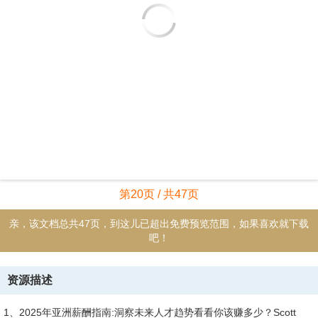
资源描述
1、2025年亚洲薪酬指南:洞察未来人才趋势看看你该赚多少？Scott
Thomson集团总经理步入 2025 年，因全球经济持续动荡和科技突飞猛
进，中国香港、中国大陆以及新加坡的就业市场呈现错综复杂的局面，
可谓挑战与机遇并存。人工智能仍将是企业面临的最大机遇和威胁。它
在推动各行各业颠覆性变革的同时，也将深刻影响就业市场的人才需求
结构。自动化以及人工智能相关技术在简化企业运营、重塑传统岗位的
同时，也在催生对人工智能开发、数据分析、网络安全和客户体验等领
域人才的新需求塑造未来劳动力队伍。2024年，香港就业市场招聘活动
放缓。面对中国经济降速和全球经济持续动荡，雇主对招工招聘变得更
加谨慎。尽管面临种种
2、挑战，但受到低失业率（2024年9月至11月为3.1%）和旅游业持续
增长的鼓舞，人们对该地区经济的增长仍保持乐观情绪。展望2025年，
预计香港就业市场将更加稳定，招聘流程会更加简单，而且会更具针对
性。此外，香港政府正努力实施各种签证计划，旨在吸引全球顶尖人才
来港。留住人才战略要着眼于促进职业发展、灵活安排工作以及提供有
竞争力的福利等方面的措施，这些对于在这个雇主驱动型市场吸引顶尖
人才是必不可少的。2024年，新加坡就业市场延续稳健态势，这得益于