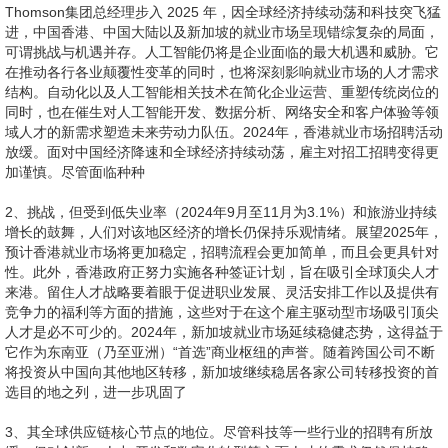
它作为东南亚（乃至亚洲）“首选”商业枢纽的声誉。随着跨国公司不断
将投资从中国向其他地区转移，新加坡继续稳居各家公司转移投资的首
选目的地之列，进一步巩固了
3、其全球供应链核心节点的地位。尽管科技等一些行业的招聘有所放
缓，但对创新、人力 开发和数字化转型等方面人才的需求仍然保持稳
定。随着商业景气度的回升，加上政府战略举措的到位，新加坡已为
2025 年就业市场的可持续增长做好了充分准备。中国大陆在 2024 年
经受了严峻考验，就业市场也因此 日趋谨慎。随着中国大陆将经济重心
转向发展“实体经济”，越来越多的专业人士开始寻求海外发展机会或探
索新兴行业。国内的中小企业似乎正在崛起，在当前经济中发挥着愈加
重要的作用。此外，企业也在不断拓展东南亚市场，并将部分业务外包
给这些地区，尤其是信息技术、客户服务和制造业等。这一趋势创造了
跨境就业机会，加强了区域协作。人
4、工智能、医疗保健和先进制造等关键领域继续展现增长潜力。虽然
经济复苏的步伐依然缓慢，但 2025 年企业将有机会借助本地人才和区
域合作优化运营，规划未来扩张方向。我们编写的2025 年亚洲薪酬指
南，旨在帮助您了解 当前就业市场状况，聚焦关键的趋势，掌握今年的
薪资 变化范围。银行、金融和会计 信息技术 销售和市场营销行业 人力
资源、行政管理和业务支持 生命科学与医疗保健 采购、供应链及制造
业 建筑、房地产和工程 临时工和合同工我们希望本指南能为您提供关
于就业市场和薪资 趋势的宝贵见解。我们的团队将为您迈向 2025 年