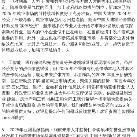
的旅程提供支持，欢迎您提出任何问题或反馈意见！欢迎参阅连智领域
Links编制的
5、 2025年亚洲薪酬指南：洞察未来人才趋势目录奖项和荣誉亚洲市场
概况和工作趋势市场洞察与薪资指数:中国香港|中国大陆|新加坡 银行、
金融和会计 信息技术 销售和市场营销 人力资源、行政管理和业务支持
生命科学和医疗健康 采购、供应链和制造 建筑、物业和工程 灵活用
工：临时工和合同工 全面的人力资源外包服务解决方案亚太分支机构附
录45717212427343740424546奖项和荣誉2020中国大陆-GHR 环球人
力资源大奖年度优选 人力资源服务机构2020年度人力资源 供应商奖最
佳人力资源外包 合作伙伴 新加坡2021JobsDB 香港人力资源大奖
2021/2022最佳人力资源外包 和招聘
6、服务商2021中国大陆-GHR薪资管理大奖年度优选 薪资管理平台
2021Everest Group主要竞争者2020中国大陆 RECC 大奖卓越成长招
聘 服务机构提名奖连智领域Links凭借其技术优先的策略，在亚太地区
多个地点提供本地化支持。它在市场上强劲的同比增长、持续创新的精
神、以及对名义雇主(EOR)和即时工资获取(EWA)等领域的持续投资，
巩固了此公司作为行业主要竞争者的地位，并在Everest Group多国薪
资和名义雇主这两个解决方案PEAK Matrix中被评选为“Star
Performer”。Priyanka Mitra,Vice President,Everest Grou