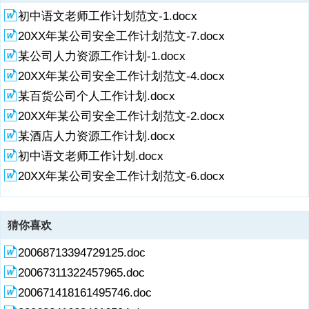
共识，按照单元教学要求，在教学中要突出各种文体的特点，引导学生
修课的要求备课、上课，教材自选，教学形式以讲授、讨论为主，也可
趣，鼓励学生向语文报朝花等刊物投稿。四、资料与练习1、与教材配
初中语文老师工作计划范文-1.docx
掌握相关知识要点，并引导学生模仿和创作。单元内部的各篇文章可以
根据教学内容选用其他合适的教学形式。建议给学生指定一些参考书
套的教辅资料为三维设计。课前，要求学生借助该教辅展开预习，课
联系起来，进行比较阅读研究，从而深化对文章和单元要点的把握。每
目，也可给学生留一定的思考探究题。五、备课组建设1、备课组成员
20XX年某公司安全工作计划范文-7.docx
后，将练习分解到每一课时，做到每课有练习，天天有作业，提高练习
个单元的教学完成之后，组织并指导学生完成单元小结。3、批改及评
要坚持团结协作的一贯作风，秉承打团体战的传统，分工合作，资源共
的针对性和有效性。教师要随时检查督促，及时评讲。2、结合学生实
某公司人力资源工作计划-1.docx
讲要求：作文要及时批改，可调动学生参与作文批改与点评，提高批改
享。2、年轻教师要认真坐班，虚心请教。老教师应多关心年轻教师，
际，编制基础知识练习题单，作为周末练习作业和分层推进的材料。利
实效，重视作文讲评，通过讲评明得失，知方法。要
给他们一定的帮助和指导。3、明确各自分工，各司其职，有条不紊地
20XX年某公司安全工作计划范文-4.docx
用这些练习来夯实学生的语文基础，突破考试的
开展各项工作。4、认真完成集体备课及eepo有效课堂教研活动。
某百货公司个人工作计划.docx
20XX年某公司安全工作计划范文-2.docx
某酒店人力资源工作计划.docx
初中语文老师工作计划.docx
20XX年某公司安全工作计划范文-6.docx
猜你喜欢
20068713394729125.doc
20067311322457965.doc
200671418161495746.doc