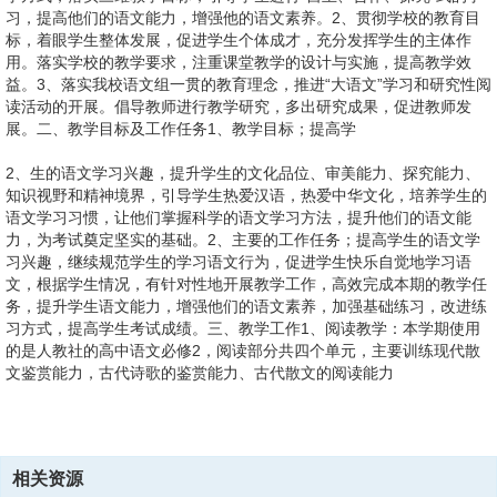
习，提高他们的语文能力，增强他的语文素养。2、贯彻学校的教育目
标，着眼学生整体发展，促进学生个体成才，充分发挥学生的主体作
用。落实学校的教学要求，注重课堂教学的设计与实施，提高教学效
益。3、落实我校语文组一贯的教育理念，推进“大语文”学习和研究性阅
读活动的开展。倡导教师进行教学研究，多出研究成果，促进教师发
展。二、教学目标及工作任务1、教学目标；提高学
2、生的语文学习兴趣，提升学生的文化品位、审美能力、探究能力、
知识视野和精神境界，引导学生热爱汉语，热爱中华文化，培养学生的
语文学习习惯，让他们掌握科学的语文学习方法，提升他们的语文能
力，为考试奠定坚实的基础。2、主要的工作任务；提高学生的语文学
习兴趣，继续规范学生的学习语文行为，促进学生快乐自觉地学习语
文，根据学生情况，有针对性地开展教学工作，高效完成本期的教学任
务，提升学生语文能力，增强他们的语文素养，加强基础练习，改进练
习方式，提高学生考试成绩。三、教学工作1、阅读教学：本学期使用
的是人教社的高中语文必修2，阅读部分共四个单元，主要训练现代散
文鉴赏能力，古代诗歌的鉴赏能力、古代散文的阅读能力
3、和演讲辞的阅读鉴赏能力，进度安排，前半期完成二、一单元，后
4、引导学生自批自改，鼓励学生写作文后记，做自我总结。（4）练笔
半期完成三、四单元。2、教学要求：每周星期五集体备课。每个单元
5、一个难点，提高学生的语文成绩。3、处理原则：与教本配合，重在
训练原则上应结合单元教学内容或学习、生活热点进行，也可让学生进
的中心发言人，要详细解说本单元的重点、难点、疑点，要提出教材处
积累，大而化之，不求甚解，以此来扩大学生的阅读面，提高学生的语
行自由写作，教师可做适当指导。（5）本期拟做大作文45次，练笔10
理意见。其他老师在听取这些意见后要各抒己见，细致讨论，最终达成
文素养。4、教学方式：教师讲解和学生自学相结合。要求：按学校选
相关资源
次。（6）收集整理学生的优秀作文，在各班交流。培养学生的文学兴