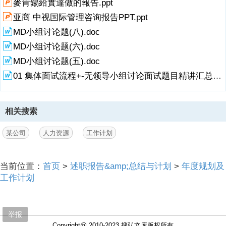
麥肯錫給實達做的報告.ppt
亚商 中视国际管理咨询报告PPT.ppt
MD小组讨论题(八).doc
MD小组讨论题(六).doc
MD小组讨论题(五).doc
01 集体面试流程+-无领导小组讨论面试题目精讲汇总+答案.doc
相关搜索
某公司
人力资源
工作计划
当前位置：
首页
>
述职报告&amp;总结与计划
>
年度规划及
工作计划
举报
Copyright@ 2010-2023 搜弘文库版权所有