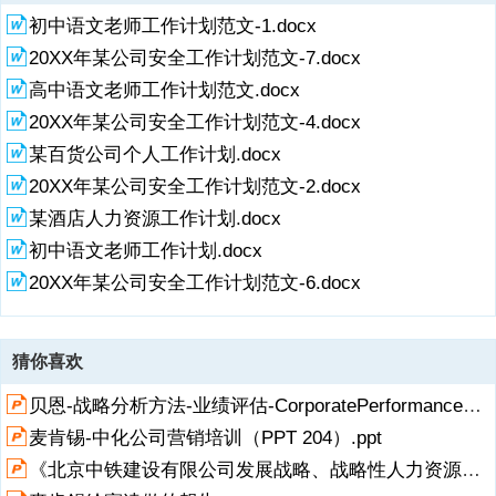
资源计划。从自我出发认识企业、认识自己，在集团和公司领导正确的
发、服务保障等人力资源的招聘与配置。(三)、岗位设置与配备计划依
发展的需要;4、加大内部人才开发力度，为员工的职业生涯创造、提
初中语文老师工作计划范文-1.docx
领导下，统一思想、统一认识、统一指挥、统一行动，服务好产业项目
据公司20_年发展目标，坚持“优化结构、规范合理、精简高效、因事设
供、搭建可持续发展的空间和平台，充分调动员工的.积极性，最大程度
及各部门正常工作的运行，发挥团队效应，使员工的素质得到有效的提
岗、按岗设职”的原则，结合岗位说明书内容，认真细致地对每个岗位
20XX年某公司安全工作计划范文-7.docx
的发挥人力资源潜能。5、完善员工薪资结构，实行科学、公平、合理
升，为企业的发展奠定坚实的人力资源基础。(二)20_年，安徽公司人
进行分析，满负荷设岗，充分开发人力资源潜力，提高工作(生产)效
的薪酬制度;6、完善有效的绩效考核和激励机制，调动公司所有员工的
高中语文老师工作计划范文.docx
力资源整体目标是：1、传承、弘扬企业文化和企业传统，用优秀的企
率，实现“人、岗、事”三者之间的合理匹配，以达到“人尽其才、才尽其
主观能动性，建立和谐、融洽的企业内部关系;集思广益，为企业发展服
业文化吸引人、发展人。用优秀的企业
用”的目标。据此制订公司20_年岗位设置和配备计划。人力资源部还将
20XX年某公司安全工作计划范文-4.docx
务。7、做好人员流动率的控制与劳资关系
从本部门人员的态度、责任为出发点，进行人才的分层次管理，对经营
某百货公司个人工作计划.docx
人才、领导人才、销售人才、技术人才进行“人才适岗”为核心的管理模
式，即发挥适应岗位需要的人才的积极作用，不能小材大用，拔苗助
20XX年某公司安全工作计划范文-2.docx
长，也不能大材小用，让人怀才不遇;根据“2/8法则”，公司80%的业绩
某酒店人力资源工作计划.docx
有赖于20%的优秀人才，因此，管理并激励这企业中的关键人才、优秀
人才便成为人力资源管理的重中之重。
初中语文老师工作计划.docx
20XX年某公司安全工作计划范文-6.docx
猜你喜欢
贝恩-战略分析方法-业绩评估-CorporatePerformanceMeasurement001.ppt
麦肯锡-中化公司营销培训（PPT 204）.ppt
《北京中铁建设有限公司发展战略、战略性人力资源管理及企业文化咨询项目建议书》(144页).ppt