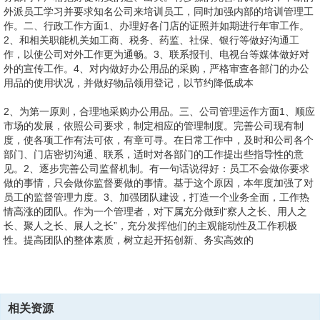
外派员工学习并要求知名公司来培训员工，同时加强内部的培训管理工
作。二、行政工作方面1、办理好各门店的证照并如期进行年审工作。
2、和相关职能机关如工商、税务、药监、社保、银行等做好沟通工
作，以使公司对外工作更为通畅。3、联系报刊、电视台等媒体做好对
外的宣传工作。4、对内做好办公用品的采购，严格审查各部门的办公
用品的使用状况，并做好物品领用登记，以节约降低成本
2、为第一原则，合理地采购办公用品。三、公司管理运作方面1、顺应
市场的发展，依照公司要求，制定相应的管理制度。完善公司现有制
度，使各项工作有法可依，有章可寻。在日常工作中，及时和公司各个
部门、门店密切沟通、联系，适时对各部门的工作提出些指导性的意
见。2、逐步完善公司监督机制。有一句话说得好：员工不会做你要求
做的事情，只会做你监督要做的事情。基于这个原因，本年度加强了对
员工的监督管理力度。3、加强团队建设，打造一个业务全面，工作热
情高涨的团队。作为一个管理者，对下属充分做到“察人之长、用人之
长、聚人之长、展人之长”，充分发挥他们的主观能动性及工作积极
性。提高团队的整体素质，树立起开拓创新、务实高效的
3、公司新形象。根据董事长对安徽公司“两个认识、三个制订、四个统
4、传统感染人、改造人。2、优化岗位与职责，依据岗位要求和基本用
一”的指示精神，20_年公司面临着重要的发展机遇，在人力资源管理方
5、、纠纷的预见与处理，既保障员工合法权益，又维护公司形象和根
人原则以及合理搭配的原则选择人员，使组织机构精简高效，实现人力
面，人力资源部全体员工将积极主动地按照集团经营目标和实现提供人
本利益。8、充分引进、开发、利用人力资源，为公司20_年发展战略和
资源的最佳和合理配置。3、大力加强员工岗位知识、技能和素质培
力资源保障，结合安徽公司人力资源现状，制订安徽公司20_年度人力
生产经营目标的实现提供人力资源保障。9、公司生产、发展、产品研
相关资源
训，人均培训达到50课时/年，使员工的岗位技能和综合素质满足公司