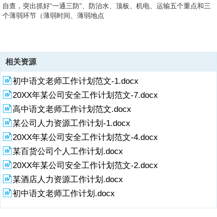
自查，突出抓好“一通三防”、防治水、顶板、机电、运输五个重点和三
个薄弱环节（薄弱时间、薄弱地点
4、、薄弱人员），督促各单位对安全隐患进行落实整改，完善重点监
5、”原则逐条督促限期整 改，实行隐患整改追踪、反馈和销号制度，确
控隐患跟踪落实台账，严格落实隐患闭环管理体制。2、 完善安全监
6、续开展特殊工种培训，并对培训结果进行有效的监督，确保特殊工
保每个查及的问题和隐患落实整改到位。3、 推行“优秀班组”考核、实
督、检查体系、实行安全检查问责制 我矿成立安全生产领导小组，组织
种持证上岗率达到100%。二是开展全员业务学习，充分利用班前会学
现安全管理关口前移、重心下移 班组是企业生产活动第一线的排头兵。
安全监督检查，并实施安全考核。完善各级领导、职能部门和各岗位安
习有关安全生产理念、知识、操作技能等，提高员工的业务素质。三是
相关资源
它的安全活动开展的好与坏，将直接影响企业安全工作质量的全局。班
全生产责任制，完善考核奖惩保障措施；组织好周检工作，每月组织一
加强科队长的二级培训，让他们走出去、静下心来真正的学习安全文化
组安全管理及班组长工资与安全挂钩制，是安全管理工作的重中之重，
初中语文老师工作计划范文-1.docx
次由总经理参加的安全大检查及安全办 _，每周由安全副矿长组织一次
知识。四是在全矿范围内开展班组长当准安全员培训，加大检查队伍。
实现班组安全管理前移、中心下移是搞好安全生产的关键，班组长是安
安全生产大检查，检查覆盖率达100%，对查出的隐患实行分级管理制
五是开展准军事化训练。六是以安全文化建设为载体、安全亲情教育为
20XX年某公司安全工作计划范文-7.docx
全工作的核心又是班组管理的灵魂，抓好班组安全管理至关重要。
度和重大隐患领导挂牌督办机制，对日常检查中发现的问题、隐患进行
辅助，营造浓厚安全文化氛围，开展 “安全大舞台”，安全宣传月等各项
（1） 优秀班组评比，评出先进的奖励、后进的通报批评；（2）班组
高中语文老师工作计划范文.docx
登记建档，及时抓好整改，发现影响安全的问题立即停产停工整改。进
活动，使员工的安全意识在潜移默化中受到了熏陶，得到了升华。 5、
长安全质量结构工资；（2） 每月组织一次班组长工作例会。 4、强化
一步建立完善片区周查月检、严格按照“五定
规范职工行为 在全矿范围内开展“上标准岗、干标准活”活动，把规范职
某公司人力资源工作计划-1.docx
员工培训，提高自主保安能力 一是持
工行为纳入重要工作日程。以系统整治为主线，扎实开展精品工程创建
20XX年某公司安全工作计划范文-4.docx
活动。同时各科队以提高日常管理工作质量，切实实现矿井安全生产文
明化。
某百货公司个人工作计划.docx
20XX年某公司安全工作计划范文-2.docx
某酒店人力资源工作计划.docx
初中语文老师工作计划.docx