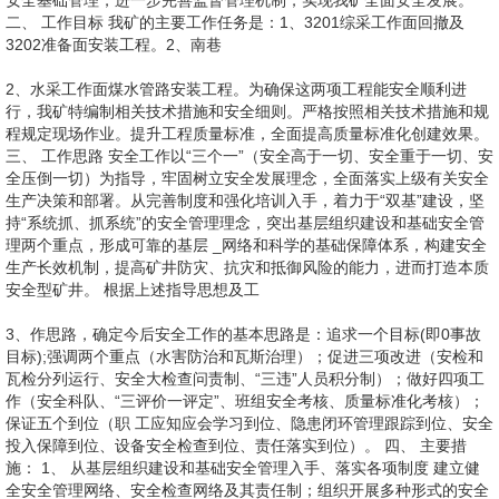
安全基础管理，进一步完善监督管理机制，实现我矿全面安全发展。
二、 工作目标 我矿的主要工作任务是：1、3201综采工作面回撤及
3202准备面安装工程。2、南巷
2、水采工作面煤水管路安装工程。为确保这两项工程能安全顺利进
行，我矿特编制相关技术措施和安全细则。严格按照相关技术措施和规
程规定现场作业。提升工程质量标准，全面提高质量标准化创建效果。
三、 工作思路 安全工作以“三个一”（安全高于一切、安全重于一切、安
全压倒一切）为指导，牢固树立安全发展理念，全面落实上级有关安全
生产决策和部署。从完善制度和强化培训入手，着力于“双基”建设，坚
持“系统抓、抓系统”的安全管理理念，突出基层组织建设和基础安全管
理两个重点，形成可靠的基层 _网络和科学的基础保障体系，构建安全
生产长效机制，提高矿井防灾、抗灾和抵御风险的能力，进而打造本质
安全型矿井。 根据上述指导思想及工
3、作思路，确定今后安全工作的基本思路是：追求一个目标(即0事故
目标);强调两个重点（水害防治和瓦斯治理）；促进三项改进（安检和
瓦检分列运行、安全大检查问责制、“三违”人员积分制）；做好四项工
作（安全科队、“三评价一评定”、班组安全考核、质量标准化考核）；
保证五个到位（职 工应知应会学习到位、隐患闭环管理跟踪到位、安全
投入保障到位、设备安全检查到位、责任落实到位）。 四、 主要措
施： 1、 从基层组织建设和基础安全管理入手、落实各项制度 建立健
全安全管理网络、安全检查网络及其责任制；组织开展多种形式的安全