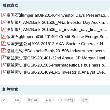
猜你喜欢
帝国石油ImperialOil-201404-Investor Days Presentation.pdf
澳新银行ANZBank-201506_ANZ Investor Day Auckland, New Zealand_final_institutional_By_MD.pdf
澳新银行ANZBank-201506_nz_investor_day_final_retail_business_banking_wealth_By_MD.pdf
帝国石油ImperialOil-201402-Credit Suisse Energy Summit_Speech.pdf
法国安盛公司AXA-201512-AXA_Societe Generale_NMoreau.pdf
德意志银行DeutscheBank-201506-Industry perspectives and Strategy 2020_Conference_By_CEO.pdf
葛兰素史克GSK-201401-32nd Annual JP Morgan Healthcare Conference_By_CFO.pdf
葛兰素史克GSK-201505-Pharmaceuticals business overview-Investor-Event-Presentation.pdf
葛兰素史克GSK-201409-ERS Investor & Analyst Event-slides.pdf
相关搜索
20
XX
某公司
安全
工作计划
范文