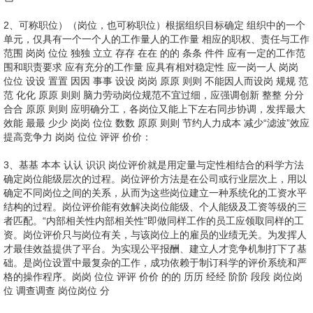
2、可称职位）（岗位，也可称职位）根据组织目标确定 组织中的一个
单元，仅具有一个一个人的工作量人的工作量 相应的职权、责任与工作
范围 岗岗 位位 独独 立立 存存 在在 的的 条条 件件 应有一定的工作范
围和职责要求 应有充分的工作量 应具有相对稳定性 应一岗一人 岗岗
位位 设设 置置 因因 事事 设设 岗岗 原原 则则 不能因人而设岗 规规 范
范 化化 原原 则则 脑力劳动岗位规范不宜过细，应强调创新 整整 分分
合合 原原 则则 应明确分工，各岗位又能上下左右同步协调，发挥最大
效能 最最 少少 岗岗 位位 数数 原原 则则 节约人力成本 减少“滤波”效应
提高竞争力 岗岗 位位 评评 价价：
3、基基 本本 认认 识识 岗位评价就是用定量与定性相结合的科学方法
确定岗位能级层次的过程。岗位评价方法是在公司或行业层次上，用以
确定不同岗位之间的关系，从而为这些岗位建立一种系统化的工资水平
结构的过程。岗位评价能有效解决岗位能级、个人能级及工资等级的三
者匹配。“内部相关性内部相关性”即做同样工作的员工应领取同样的工
资。岗位评价只与岗位有关，与该岗位上的雇员的业绩无关。为发挥人
才最佳效益提供了平台。为实现公平报酬、建立人才竞争机制打下了基
础。是岗位设置中最复杂的工作，成功依赖于制订科学的评价系统和严
格的操作程序。岗岗 位位 评评 价价 的的 历历 经经 阶阶 段段 岗位岗
位 调查调查 岗位岗位 分