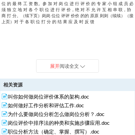
位 的 最 终 工 资 数。参 加 对 岗 位 进 行 评 价 的 专 家 小 组 成 员 必
须 独 立 地 对 各 个 职 位 进 行 评 价，绝 对 不 允 许 互 相 串 联，协
商 打 分。（续下页）岗岗 位位 评评 价价 的的 原原 则则（续续）（接
上页）对 于 各 职 位 打 分 的 结 果 应 及 时 反 馈
9、到 专 家 小 组 成 员，以 便 他 们 了 解 某 职 位 的 评 价 情 况、产
10、完 成 整 个 薪 酬 制 度 的 设 计 之 后，岗 位 评 价 的 结 果 应 该
生 偏 差 的 原 因 以 及 其 他 成 员 的 观 点，以 调 整 自 己 的 思 路，
11、并确定影响岗位的因素因素定义决定因素等级确定因素权重与等级
公 开，使 全 体 员 工 都 了 解 到 自 己 的 岗 位 在 公 司 中 的 位 置。
12、解决问题能力更强的高级职位相比，要素比较体系更适用于职员或
加 深 对 评 价 表 中 各 项 要 素 的 理 解。为 了 保 证 结 果 的 及 时 反
配分岗位调查和岗位评价 因素比较法 选择标准岗位按选定的因素排列
13、新 体能 责任 履行的职权 对工作结果的影响程度 领导和培养下属
在 进 行 岗 位 评 价 时，专 家 组 和 操 作 组 的 成 员 应 与 原 来 的 工
一般管理人员岗位的评价。常用要素常用要素：岗位知识 岗位能力 复
14、的 岗 位 还 要 确 立“基 准 性”岗 位 作 为 基 点 其 余 岗 位 相 对
馈，进 行 数 据 处 理 的 操 作 组 要 设 计 好 工 作 流 程，与 专 家 组
标准岗位按选定因素确定标准岗位工资额排列其他岗位 2、非定量非定
的责任 信息责任 努力 工作态度 团队合作 工作条件 工作环境 劳动强度
15、关注的焦点。因为对员工具有的，与组织经营无关的知识和技能进
作 暂 时 隔 离，使 他 们 不 用 受 日 常 工 作 的 影 响 而 集 中 精 力 搞
杂性 所循依据 创造性 职权与影响 所受领导与指导 所予指导 信息责任
他 们 而 定 位 注 意 避 免 把 关 注 点 从 岗 位 本 身 转 移 到 岗 位 就
16、作 阶阶 段段 准备阶段 培训阶段 清 岗，列 出 岗 位 名 称 目 录 完
并 行 运 作，使 评 价 工 作 提 高 效 率。由 于 薪 酬 设 计 的 敏 感 性
量 排序 岗位分类 非分析方法：排列法 岗位分析选择标准岗位工作岗位
岗岗 位位 评评 价价：Hay-MSL 体体 系系 介介 绍绍 表中1、2和5是高
行奖励意义不大。操作和运作简单，维护成本小。提高组织的灵活性。
好 岗 位 评 价。这 样 做，既 可 以 保 证 岗 位 评 价 的 效 果，又 可
负荷强度 精神疲劳 工作环境 岗岗 位位 评评 价价：因因 素素 评评 分
业 者 的 业 绩 上。（评价的是岗位而不是个人，防止对人的感情因素
成 职 位 说 明 书 评 价 前 的 各 项 准 备 工 作 与 专 家 成 员 讨 论 评
强，因 此 岗 位 评 价 的 工 作 程 序 及 评 价 结 果 在 一 定 的 时 间 内
排列岗位定级 分类法 岗位分析岗位分类建立等级结构和等级标准岗位
级岗位的关键要素，3、4和5是其他岗位的重要因素。在岗位评价用到
适用：对科技和专业人员相关的岗位，尤其奏效。也适用于现代组织结
以 提 高 评 价 工 作 的 效 率。岗岗 位位 评评 价价 计计 划划 方方 法
分 美国许多企业通常采用总分为500分，及下列因素权数的分配结构：
影响评价的客观与公正）岗岗 位位 分分 类类 根 据 技 能 和 职 责 不
价 表 的 因 素 设 计 和 权 重 分 配 与 专 家 组 成 员 共 同 确 定 对 结
展开
阅读全文
应 该 处 于 保 密 状 态，当 然，在
测评和列等 岗岗 位位 评评 价价 计计 划划 可可 以以 划划 分分 为为
Hay MSL体系时，要考虑3个特征，即“专有技能”、“解决问题能
构，如国内许多的小型高新技术企业：纵向层次较少，强调灵活性，多
法 1、定量定量 要素比较 评分 分析方法：评分法 选择
现代社会生产自动化的迅速发展，技能因素的权数有减少的趋势，责责
同，归 类 （岗位分类也有助于实现分类管理，有利于各项人事决策，
果 评 判 标 准 与 专 家 组 成 员 讨 论 标 杆 的 选 择 组建专家组和操作
定定 量量 和和 非非 定定 量量 两两 大大 类类 岗岗 位位 评评 价价：
力”和“责任”。在针对这三项指标进行岗位分析时，要做大量工作，从而
种技能和团队合作。岗位评价的工作阶段和操作过程岗位评价的工作阶
任因素任因素有增加的趋势。因素 分数 百分比 技能 责任 努力 工作条
提高人力资源管理的效率）岗岗 位位 评评 价价：其其 他他 体体 系系
组 转下页 对操作人员进行培训 对操作组成员进行培训并对标杆中的 一
要要 素素 比比 较较 要素比较或叫因素比较 每个要素分解称为若干指
对各要素赋值。一般而言，岗位越重要，所给分值越高。岗岗 位位 评
段和操作过程 工作阶段工作阶段 准备阶段准备阶段 培训阶段培训阶段
件 250 100 75 75 50%20%15%15%美国企业的常用评价因素：技能
单单 一一 要要 素素 法法 的的 岗岗 位位 评评 价价 又称为“才能与技能
个岗位进行试打分和分析其结果 岗岗 位位 评评 价价 的的 工工 作作 阶
相关资源
标，每个指标有15的评分等级及对应分值，以进行评分。与需要
评 价价：排排 序序 与与 岗岗 位位 分分 类类 岗岗 位位 排排 序序 要
评价阶段评价阶段 总结阶段总结阶段 操作过程操作过程 专家组的组建
学识、工作经验 智力：记忆、分析、综合、判断、创
分析”。特点：员工个人的才能与组织需要的适应程度是此方法
阶 段段（续续）评价阶段 总结阶段 接上页 以 部 门 为 单 位 依 次 对
先 确 定 最 重 要 和 最 次 要
评价表因素的设计及对各项指标的理解 “游戏规则”的确定 标杆的选择
各 部 门 内 的 岗 位 进 行 评 价 评 价 前，该 部 门 介 绍 部 门 内 各 岗
叫你如何做岗位评价体系的架构.doc
在对每个岗位打分之前的职位介绍 一些需要注意的细节 岗岗 位位 评评
位 基 本 情 况 完 成 所 有 的 岗 位 评 价 后，对 全 部 岗 位 进 行 排
价价 的的 工工 作
如何做好工作分析和评估工作.doc
序，专 家 组 讨 论 结 果 对 该 部 门 内 的 岗 位 进 行 评 价 对 已 经 评
价 的 岗 位 的 数 据 处 理 结 果 进 行 讨 论 完 成 一 个 部 门 后，对 该
为什么要做岗位分析怎么做岗位分析？.doc
部 门 内 的 各 岗 位 结 果 进
岗位评价中排序法的种类和实施步骤应用.doc
职位分析方法（确定、掌握、撰写）.doc