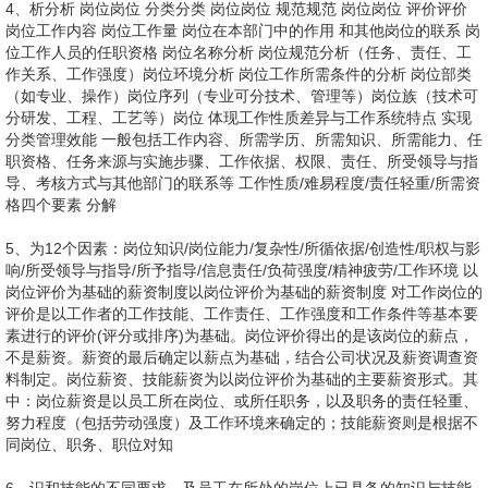
4、析分析 岗位岗位 分类分类 岗位岗位 规范规范 岗位岗位 评价评价
岗位工作内容 岗位工作量 岗位在本部门中的作用 和其他岗位的联系 岗
位工作人员的任职资格 岗位名称分析 岗位规范分析（任务、责任、工
作关系、工作强度）岗位环境分析 岗位工作所需条件的分析 岗位部类
（如专业、操作）岗位序列（专业可分技术、管理等）岗位族（技术可
分研发、工程、工艺等）岗位 体现工作性质差异与工作系统特点 实现
分类管理效能 一般包括工作内容、所需学历、所需知识、所需能力、任
职资格、任务来源与实施步骤、工作依据、权限、责任、所受领导与指
导、考核方式与其他部门的联系等 工作性质/难易程度/责任轻重/所需资
格四个要素 分解
5、为12个因素：岗位知识/岗位能力/复杂性/所循依据/创造性/职权与影
响/所受领导与指导/所予指导/信息责任/负荷强度/精神疲劳/工作环境 以
岗位评价为基础的薪资制度以岗位评价为基础的薪资制度 对工作岗位的
评价是以工作者的工作技能、工作责任、工作强度和工作条件等基本要
素进行的评价(评分或排序)为基础。岗位评价得出的是该岗位的薪点，
不是薪资。薪资的最后确定以薪点为基础，结合公司状况及薪资调查资
料制定。岗位薪资、技能薪资为以岗位评价为基础的主要薪资形式。其
中：岗位薪资是以员工所在岗位、或所任职务，以及职务的责任轻重、
努力程度（包括劳动强度）及工作环境来确定的；技能薪资则是根据不
同岗位、职务、职位对知