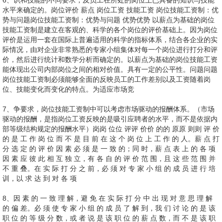
6、识和技能的不同要求，及员工在所处的岗位上已具备的知识与技能
水平来确定的。岗位评价 薪点 岗位工资 技能工资 岗位技能工资制：优
势与问题岗位技能工资制：优势与问题 优势优势 以薪点为基础的岗位
技能工资制是建立在客观的、科学的各个岗位的评价基础上。因为岗位
评价是运用一套在国际上普遍适用的科学的指标体系，结合各企业的实
际情况，由对企业非常熟悉的专家小组集体对每一个岗位进行打分和评
价，然后进行统计和数学分析而确定的。以薪点为基础的岗位技能工资
能体现出公司内部岗位之间的相对价值。具有一定的公平性。问题问题
岗位技能工资制必须能够全面的反映员工的工作差别以及工资随着岗
位、技能变化而变化的特点。为适应市场竞
7、争要求，岗位技能工资制中可以考虑市场驱动的报酬体系。（市场
驱动的报酬，是指岗位工资反映的是吸引应聘者的水平，而不是依据内
部等级结构规定的报酬水平）岗岗 位位 评评 价价 的的 原原 则则 评 价
的 是 工 作 岗 位 而 不 是 目 前 在 这 个 岗 位 上 工 作 的 人。薪 点 打
分 选 定 的 评 价 因 素 必 须 是 一 致 的；同 时，薪 点 表 上 的 各 项
因 素 应 彼 此 相 互 独 立，有 各 自 的 评 价 范 围，且 这 些 范 围 并
不 重 叠。在 实 际 打 分 之 前，必 须 对 专 家 小 组 的 成 员 进 行 培
训，以 求 达 到 对 各 项
8、因 素 的 一 致 理 解，避 免 在 实 际 打 分 中 出 现 对 意 思 理 解
的 偏 差。必 须 使 专 家 小 组 的 成 员 了 解 到，我 们 讨 论 的 是 该
职 位 的 等 级 分 数，或 者 说 是 该 职 位 的 薪 点 数，而 不 是 该 职