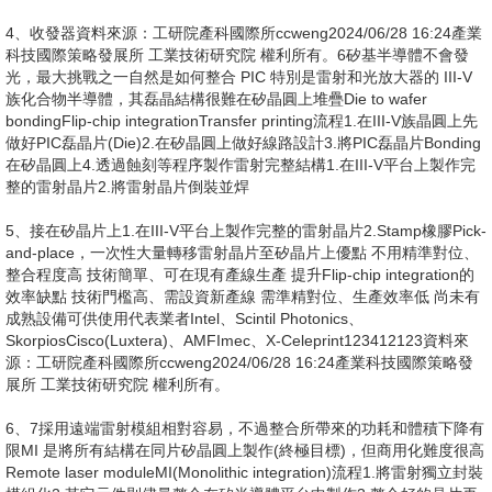
optics)FiberASICOpticsInterposerPluggable opticsSwitch ASICSu
9、bstrateMain boardTransceiverFiberCopperOBO(On-board
10、線與遠端雷射模組 CPO交換器由Broadcom、Nvidia、Marvell、
optics)ASICFiberNPO(Near-packaged
11、SICSubstrateSiPhLaser資料來源：工研院產科國際所
Cisco、Intel主導，其中，Broadcom在交換器ASIC市佔領先，最為積
12、進入小批量驗證階段，商用化進度領先，包括台積電、Nvidia、
optics)ASICFiberccweng2024/06/28 16:24產業科技國際策略發展所
ccweng2024/06/28 16:24產業科技國際策略發展所 工業技術研究院 權
13、DatacomtransceiverCPO(a)Optical I/OMedical資料來源：工研院
極，除了Intel致力於雷射整合(具專利壁疊)外，其它業者多採取外部或
Intel、HPE、GlobalFoundries等AI硬體業者都有投資 晶片光互連技術
14、2.55.2Telecom transceiver1.21.72.63.33.95.0Datacom
工業技術研究院 權利所有。10NPO 為目前較多業者青睞的路線除了比
利所有。12隨 CPO 演進，最終希望將晶片間互連方式由電轉成光
產科國際所(a)本文及以下投影片中的CPO為涵蓋OBO和NPO路線的廣
15、28 16:24產業科技國際策略發展所 工業技術研究院 權利所有。15
遠端雷射方案 Broadcom宣稱其CPO交換器可降低至少30%功耗，據市
Optical I/O資料來源：工研院產科國際所ccweng2024/06/28 16:24產業
transceiver18.427.156.985.2105.5134.2CPO64.0%Optical
16、的1,550nm多用在10km以上傳輸 雷射發光波長取決於材料能隙大
OBO 傳輸距離更短之外，基板面積也比較小(性能升級成本較低)資料來
OpticsGPUInterposerSubstrateOpticsCPUHBMOptical channel Intel
義CPO(b)FOG:Fiber-optic gyroscopes，光纖陀螺儀
矽光子技術路線與市場趨勢12矽光子關鍵元件及材料解析3矽光子供應
調資料指出：ASIC採用台積電N5製程，搭配8個矽光子SiPh引擎，光纖
科技國際策略發展所 工業技術研究院 權利所有。13矽光子應用滲透路
I/O15.1%Optical computing12.7%LiDAR&FOG5.0%Bio-
小，光通訊應用中的850nm多使用GaAs材料，而1,310、1,550nm則使
源：工研院產科國際所ccweng2024/06/28 16:24產業科技國際策略發
在OFC 2024展出Optical I/O解決方案，稱之為OCI(Optical compute
ccweng2024/06/28 16:24產業科技國際策略發展所 工業技術研究院 權
鏈競合分析ccweng2024/06/28 16:24產業科技國際策略發展所 工業技
接口由TE Connectivity和Ranovus合作開發，遠端雷射模組則與眾達合
線：光收發器 CPO Optical I/O並逐漸拓展至高速運算 HPC 與感測
sensor&medical3.2%20222027年矽光子裸晶片(Die)應用市場規模(億
用InP材料 光通訊常用的波段窗口資料來源：工研院產科國際所
相关资源
展所 工業技術研究院 權利所有。11Broadcom 為全球 CPO 交換器商
interconnect)，採用3D封裝將PIC倒裝在EIC之上並透過矽穿孔TSV技
利所有。14預估 20222027 全球矽光子裸晶片市場 CAGR 達到 48.2%
術研究院 權利所有。16做為發光源的雷射是矽光子最為關鍵的元件之
作開發 Broadcom RLM(remote laser modules)solution for CPO
Sensing 領域SiPhCommunicationSensingHPCOptical
TWD)*2027年矽光子裸晶片Others預估細項佔比
ccweng2024/06/28 16:24產業科技國際策略發展所 工業技術研究院 權
用進度領先業者採用 NPO 路
術做訊號連接 新創企業Ayar Labs的矽光子Optical I/O產品已
資料中心應用的 Transceiver、CPO、Optical I/O 將會是主要驅動力
一為符合光纖傳輸環境，其波長選擇多為 850、1,310 或
安全管理人员精品培训课程.pptx
systemsSwitchA
computingLiDAR&FOG(b)Consumer bio-sensorTelecomtransceiver
20.2144.4111.990.660.629.7資料來源：工研院產科國際所*原數據有
利所有。17光收發器雷射晶片多為 GaAs 的 VCSEL、InP 的 DML/EML
20222023E2024F2025F2026F2027FOthers0.60.91.12.1
1,550nm800900100011001200130014001500160017001800訊號衰
誤，已於2024年16月11日更新ccweng2024/06/
由於矽會吸收 1,100 nm 以下的光，InP 雷射較易整合至矽晶片之中
主要负责人及中层管理人员培训.pptx
減dB/km波長(nm)1234567850nm1,550nmGaAsInPInP1,310nm 光愈
VCSEL垂直共振腔面射型雷射DML直接調變雷射EML電致吸收調變雷
能避開光纖吸收意味著傳輸距離可以愈遠，因此損耗最低
特种设备使用安全管理讲解.pptx
射晶圓基板GaAsInP傳輸距離3m 100m100m 10km10km光通訊常用波
段850nm1,310nm1,310或1550nm功耗低中大波長熱穩度性佳差差雷
安全生产基础知识及相关法律法规-培训.ppt
射成本低中高矽光子雷射設計外部雷射為主可整合至矽晶片內可整合至
安全管理人员如何尽职免责+中高层安全管理培训.pptx
矽晶片內GaAs substrateActive layerInP substrateActive
layerGratingRidge waveguideInP substrateActive
新员工反三违及安全知识培训课件.pptx
layerDMLEAMIsolation面射型雷射邊射型雷
生产安全事故管理及流程培训讲义.pptx
反“三违”培训论述.pptx
常见消防安全隐患图解.pptx