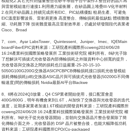
2025年安全工作总结暨2026年安全工作计划（第一篇）.pptx
猜你喜欢
服装店合伙经营合同.doc
垫资协议书.doc
物品租赁合同.doc
合伙承包鱼塘协议书.docx
二手车买卖合同范本.doc
中介房屋租赁合同(条款式).doc
合作办厂协议书.doc
村集体小产权房屋买卖合同(1).doc
公路工程施工合同范本(交公路发[2009]221号).doc
相关搜索