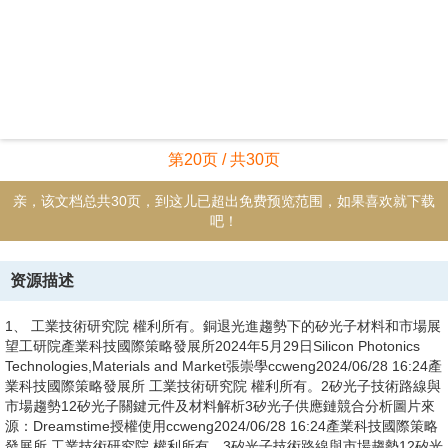
4、收發器資料來源：工研院產科國際所ccweng2024/06/28 16:24產業
科技國際策略發展所 工業技術研究院 權利所有。6矽基半導體不會發
光，最大挑戰之一自然是如何整合 PIC 特別是雷射和光放大器的 III-V
族化合物半導體，其磊晶結構很難在矽晶圓上堆疊Die to wafer
bondingFlip-chip integrationTransfer printing流程1.在III-V族晶圓上先
做好PIC磊晶片(Die)2.在矽晶圓上做好線路設計3.將PIC磊晶片Bonding
在矽晶圓上4.透過蝕刻等程序製作雷射完整結構1.在III-V平台上製作完
整的雷射晶片2.將雷射晶片倒裝並焊
5、接在矽晶片上1.在III-V平台上製作完整的雷射晶片2.Stamp橡膠Pick-
and-place，一次性大量轉移雷射晶片至矽晶片上優點 不用精準對位、
整合程度高 技術簡單、可在現有產線生產 提升Flip-chip integration的
效率缺點 技術門檻高、需設資新產線 需準精對位、生產效率低 尚未有
成熟設備可供使用代表業者Intel、Scintil Photonics、
SkorpiosCisco(Luxtera)、AMFImec、X-Celeprint123412123資料來
源：工研院產科國際所ccweng2024/06/28 16:24產業科技國際策略發
展所 工業技術研究院 權利所有。
6、7採用遠端雷射模組相對容易，不過整合所帶來的功耗和體積下降有
限MI 是將所有結構在同片矽晶圓上製作(終極目標)，但商用化難度很高
Remote laser moduleMI(Monolithic integration)流程1.將雷射獨立封裝