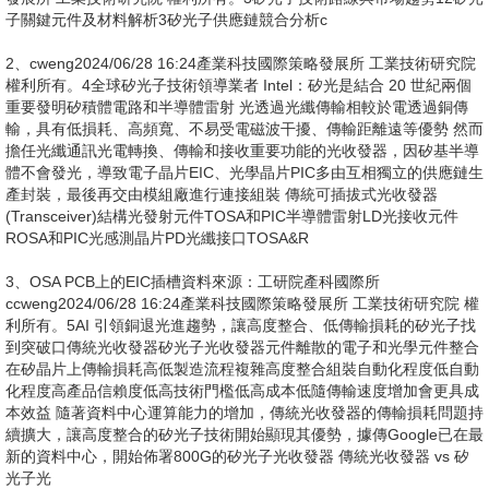
模組化2.其它元件則儘量整合在矽半導體平台中製作3.整合好的晶片再
與雷射模組進行連接1.利用應力緩衝層，在矽晶圓上堆疊III-V化半材料
2.在同片矽晶圓上持續完成所有EIC、PIC結構優點 較易生產、可避免
EIC溫度影響波長、雷射易更換 高度整合、傳輸損耗最低缺點 體積難微
縮、功耗難下降 技術難度最高且雷射效率差，仍處於研發階段代表業者
Cisco、Broad
7、com、Ayar LabsTower、Quintessent、Juniper、Imec、IQEMain
boardFiberEPIC資料來源：工研院產科國際所ccweng2024/06/28
16:24產業科技國際策略發展所 工業技術研究院 權利所有。8矽光子除
了想解決可插拔式光收發器內部傳輸損耗之外隨資料中心頻寬的提升，
光收發器與交換器之間的損耗也日益嚴重-25-20-15-10-
5050G100G200G交換器ASICPCBPCB傳輸損耗接口損耗光收發模組
損耗傳輸損耗(dB)交換器ASIC晶片與可插拔式光收發器(50200G不同傳
輸速度)間的傳輸損耗 Nvidia最新AI平台Blackwe
8、ll將在2024Q3放量，Q4 CSP業者開始使用，接口配置會是
400G/800G，明年有機會來到1.6T，AI加快了交換器與光收發器的迭代
速度，近期多家業者加速1.6T模組的開發資料來源：工研院產科國際所
ccweng2024/06/28 16:24產業科技國際策略發展所 工業技術研究院 權
利所有。9矽光子從光收發器開始，並朝向交換器晶片整合發展除了簡
化傳輸介面之外，光收發器的 DSP 晶片被整合後，也能大幅降低功耗
資料來源：工研院產科國際所CPO(Co-packaged