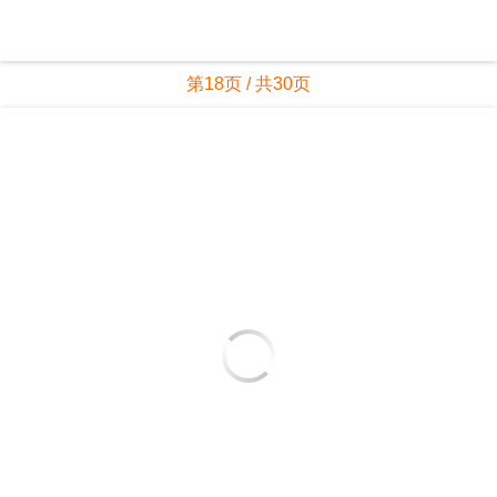
第20页 / 共30页
亲，该文档总共30页，到这儿已超出免费预览范围，如果喜欢就下载
吧！
资源描述
1、 工業技術研究院 權利所有。銅退光進趨勢下的矽光子材料和市場展
望工研院產業科技國際策略發展所2024年5月29日Silicon Photonics
Technologies,Materials and Market張崇學ccweng2024/06/28 16:24產
業科技國際策略發展所 工業技術研究院 權利所有。2矽光子技術路線與
市場趨勢12矽光子關鍵元件及材料解析3矽光子供應鏈競合分析圖片來
源：Dreamstime授權使用ccweng2024/06/28 16:24產業科技國際策略