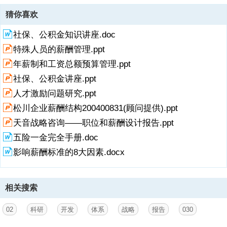
微观科研运作模式发展大致可分为三个发展阶段/模式。这三个阶段的模
式主要在价值创造、组织模式和财务权的归属三个方面有着明显的不
同，而其中最主要的差异就是财务权的归属。在第一阶段中，二级单位
尚处于课题承包制阶段，业务
8、的开展单元是课题组，财务权在课题组组长手中；第二阶段中，二
9、、过程难于监管和零散而缺乏全局观五个方面。在本章中我们仅简
级单位进入了中心承包制，业务单元的开展单位提升到了一个统一的中
10、院自身发展所需的研发资金投入主要来源于国家/政府资源，少量
单提出，后续章节中会进一步对此进行分析和阐述。9.研发体系存在问
11、院/集团自身的科研开发实力，都将影响到机械院/集团从国家得到
心，财务权也部分上移到中心负责人手中，但从微观的运作基础上看，
来自于院/所科技开发基金，前者是后者的十倍。我们主要从国家/政府
12、业自身投入状况在国家对机械院科研投入将逐渐萎缩的情况下，我
题小结至此，我们对机械院研究开发体系中存在的问题进行一次梳理和
的研发资金支持总额。下面，我们就循此规律，按照先宏观再微观，先
13、3-17所示。相比之下，政府投入科研经费虽然占到了7.5%，但由
项目仍然将采用课题承包的形式来运作。只有到了第三个阶段所统一管
投入和自身投入角度对科研开发体系的资金来源进行趋势分析。1.国家
们只有将目光转向我们自身的产业。下面我们将进一步分析未来自身产
14、械装备制造业技术创新的领跑者”，同时在当前、中短期和中长期
小结，我们看到研究开发体系中存在的问题，不管是在研究方向、科研
整体再局部的方式，构建一个机械院/集团的政府科研投入计算公式，然
于政府课题与自身产业发展存在着一定程度上的非相关性，使得这一部
15、科研研究国际通用分类分 类内 容基础研究是指为了增加科学知识
理阶段，各所的微观运作基础才真正的改变课题承包制，进入项目运作
投入状况国家对机械院科研开发的投入，受到很多因素的影响。从宏观
业对科研开发体系的研发投入变化趋势。研发投入的保证是企业尤其是
的阶段性目标分别为：“准确定位”，“逐步过渡完善体系”和“ 产研结合协
投入，还是在集团/所科研体系构建、课题运作模式和人员激励，都可以
后通过对公式中各个变量的趋势分析，最终得到未来国家对机械院/集团
分科研投入与产业发展的协同度并不高（具体的协同性有待进一步研
和发现新的探索领域而进行的创造性活动。基础研究不考虑任何特定的
制。但是，在我们进一步对各所所处的阶段进行考量后，不难发现，大
面上讲，这种投入首先将受到我国国民收入总量变化的影响，然后依次
科技型企业寻求可持续性发展的必然选择。我们选择了全球47家装备制
调发展”。2.2. 科研开发战略定位 1. 科研开发体系定位首先，随着机械
最终归结到我们科研开发体系的定位模糊。因此，我们认为：在国家科
科研投入的趋势分析。我们将各个因素进行分析并列入下图1-1，可以
究）。因此，随着国家研发投入的逐渐减少，机械院如果想在未来3-5
商业目的，其成果常常对广泛的科学领域产生影响应用研究是指运用基
相关资源
多数的二级所均处于第一和第二阶段，也就是说，从科研开发体系的微
是国家对科技工作的重视程度和科技投入力度，科研院所在国家科技创
造业企业进行了分析，分析的结果主要有两个：第一，人均研发投入与
院/集团未来科研体系从利润中心向成本中心的转变，未来应建立一个相
技体制改革不断深入的过程中，机械院没有能及时地对自身的科研体系
得到未来3-5年国家对机械院/集团R&D投入的总体变化趋势影响因素分
年内继续保持我们作为科技型企业的优势，自我科技开发基金的投入就
础研究所取得的科学知识，探索和寻找有实用目的新知识和可能的技术
观运作基础上看，大多数的二级所仍是课题承包制。而课题承包制这种
新体系中的定位和地位，中央部门属科研院所在科研院所中的地位，最
人均销售收入之间存在明显的正相关关系，即人均研发投入越多，人均
对独立的科研开发体系。并在此基础上完成对科研、产业和行业的分别
波士顿咨询.-Role-of-regulator-in-enabling-the-digitization.pptx
进行一个清晰的定位，是导致自身科研体系中一系列问题的症结，而要
析图。从整体上看，机械院从国家/政府获取的研发投入在中短期将呈上
必须相应的逐渐增加。所以我们认为，未来院/所科技开发基金的投入应
创新。是否考虑特定的商业目的是区分基础研究与应用研究的主要标志
一包到底的课题运作模式，在实际操作中逐渐显现出其弊端，主要表现
终将受到机械院/集团与其他各个同级研究所之间相互竞争和博弈的影
的收入就越多。第二，全球47家机械装备供应商的平均研发投入资金约
定位和区别发展。同时，将随着未来研发资金来源的变化，机械院/集团
解决研发体系定位的问题，就需要首先分析未来研发体系的资金来源问
升趋势，中长期则下降。图1-1：机械院R&D投入趋势根据因素分解后
该呈稳步增长的趋势。第二章 科研开发战略目标与定位2.1. 科研开发战
产品开发又称发展研究，它是应用基础研究和应用研究的知识和成果，
麦肯锡-01_WS3_Henke_20170328_Using_AI_to_prevent_healthcare_errors_from_occuring.pdf
在规模难于扩大、既抓技术又抓市场、人才难于复制
响。从宏观到微观，从国民经济的整体发展状况，到机械院/集团科研开
为其销售收入总额的3.3%。来自于产业的研发投入将成为机械院未来研
科研体系也需逐渐由为国家、行业、产业同时服务，转变为以为产业服
题。1.3. 科研开发体系资金来源分析机械
的分析，我们认为中长期中国家/政府对于机械院的投入变化将呈现
略目标结合未来自身产业发展及国家科技创新体系对机械院/集团科研体
寻找明确具体的技术创新的研究，其研究目的是取得生产中实际应用的
发体系与其他所之间的实力比较，亦即是机械
发投入的生力军。对比2003年机械院的院/所科技开发基金投入，仅仅
务为主。 2. 科研开发体系研发深度定位根据国际通用的分类方法，我
武清区人民政府关于印发武清新商圈发展规划（2023—2030年）的通知（武清政〔2024〕1号）.pdf
出“先升后降”的变化。2.企
系的要求，提出科研体系的总体目标如下图4-1所示。机械院/集团未来
新产品、新工艺、新设备、新材料等在国家科技创新体系中，不同的创
占到了当年总收入的0.74%，如图
们将科学研究分为基础研究、应用研究、产品开发三种类型。如表2-1
的总体目标是“成为中国机
新主体担任着不同的角色。如图2-1所示，在我国科技体制改革前，科
联合国 - 2022 世界粮食安全和营养状况.pdf
所示。表2-1：
研院所占据着重要的位置，连接着研发上游基础研究的主体中科院和高
安永--电力数字化2030_数字化转型培训（P20）-2022.11
等学校与下游的产品所和企业，得到了国家在政策和财政上的支持。图
2-1：中国科技体制改革前不同科研主体之间的关系图经过1985年以来
BCG--2023医药政策回顾与2024展望（P23)-2024.01.pdf
的科技体制改革，国家一方面加强了对中科院、高等学校在基础研究方
【Uresearch】全球半导体测试探针行业市场研究报告（2024-2028）.pptx
面的支持，另一方面通过归并改制，使得工艺所、产品所成为了企业或