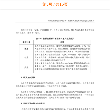
第3页 / 共16页