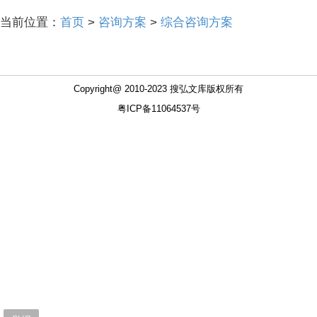
企业的一部分，而对行业基础共性
03集团产业发展战略报告.doc
02科研开发体系战略报告.doc
猜你喜欢
社保、公积金知识讲座.doc
特殊人员的薪酬管理.ppt
年薪制和工资总额预算管理.ppt
社保、公积金讲座.ppt
人才激励问题研究.ppt
松川企业薪酬结构200400831(顾问提供).ppt
天音战略咨询——职位和薪酬设计报告.ppt
五险一金完全手册.doc
影响薪酬标准的8大因素.docx