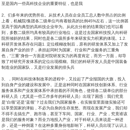
第16页 / 共16页
亲，该文档总共16页，全部预览完了，如果喜欢就下载吧！
资源描述
1、机械科学研究院（集团）战略规划报告第二部分集团科研开发体系
战略定位分析报告2004年8月 目 录第一章科研开发体系内外分析11.1.
科研开发体系现状11.2.科研开发体系存在问题11.3.科研开发体系资金
来源分析3第二章科研开发战略目标与定位52.1.科研开发战略目标52.2.