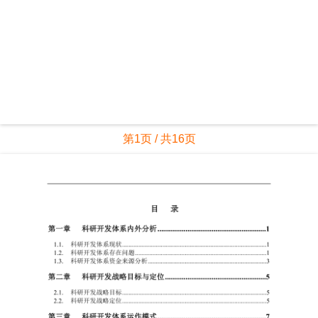
第1页 / 共16页