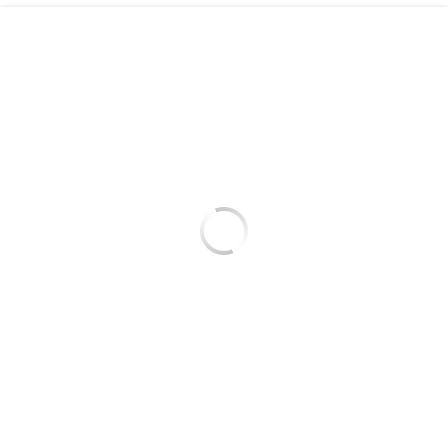
第11页 / 共16页