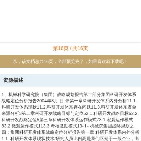
第15页 / 共16页