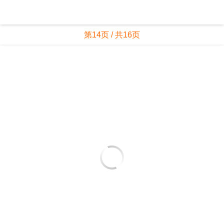
第13页 / 共16页