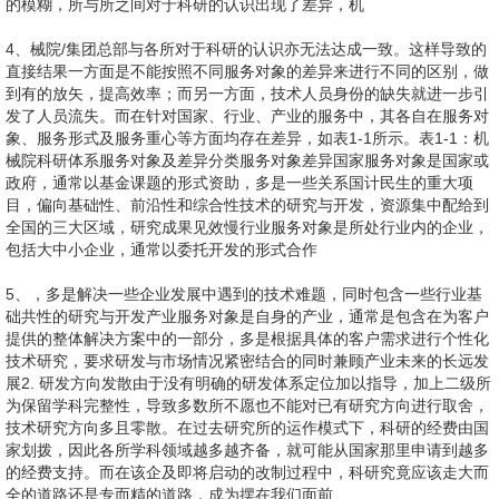
科研开发战略定位5第三章科研开发体系运作模式73.1.宏观运作模式
83.2.微观运作模式113.3.考核激励模式13- i - 机械院集团战略规划之
四：集团科研开发体系战略定位分析报告第一章 科研开发体系内外分析
1.1. 科研开发体系现状技术/研究人员比例高是我们区别于一般企业，甚
至是国内一些高科技企业的重要特征，也是我
2、们多年来的优势所在。从技术人员在企业员工总人数中所占的比例
上看，机械院/集团各二级单位均有着较高的比例45%左右，这一比例甚
至高于国内典型的高科技企业华为。从此次分析的结果我们也可以看
到，多数二级所均具有较高的行业地位，这是过去国家科技投入向科研
院所倾斜的结果，同时也是各二级所多年来研发实力积累的体现。1.2.
科研开发体系存在问题1. 定位模糊改制后，原有的研发体系又加上了发
展自身产业的担子，承担起同时为国家、行业和产业服务的三重角
色，“三重”身份一方面是对院研发实力的再度肯定，而另一方面，却导
致了对研究开发体系的定位出现模糊。我们的科研开发人员是中国装备
制造业的国家队，又是行业发展的排头兵
3、，同时在科技体制改革的进程中，又拉起了产业报国的大旗，投入
到自身产业的建设和发展中。正是这种同时在国家科技创新体系、行业
服务体系和产业发展体系中承担着的不同角色，使得各二级单位的部分
科研人员（尤其是一些工作多年的科研人员）出现了困惑：我们究竟
是“白领”还是“蓝领”？过去我们为国家服务，在实验室里面做实验还可