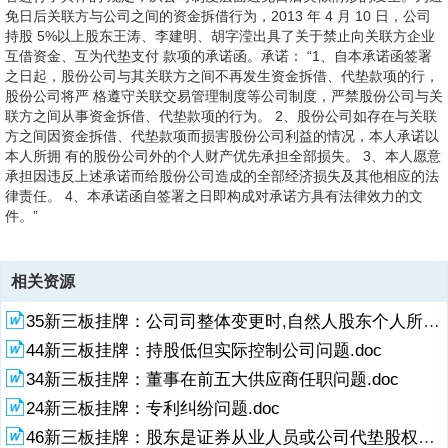
免日后关联方与公司之间的资金拆借行为，2013 年 4 月 10 日，公司
持股 5%以上股东王涛、李建明、胡字滢出具了关于禁止向关联方企业
互借资金、互为代垫支付 款项的承诺函。承诺： “1、自本承诺函签署
之日起，股份公司与其关联方之间不再发生资金拆借、代垫款项的行，
股份公司将严 格遵守关联交易管理制度等公司制度，严禁股份公司与关
联方之间从事资金拆借、代垫款项的行为。 2、股份公司如存在与关联
方之间因资金拆借、代垫款项而损害股份公司利益的情况，本人承诺以
本人所拥 有的股份公司外的个人财产优先承担全部损失。 3、本人愿意
承担因违反上述承诺而给股份公司造成的全部经济损失及其他相应的法
律责任。 4、本承诺函自签署之日即构成对承诺方具有法律效力的文
件。”
相关资源
35新三板挂牌：公司司整体变更时,自然人股东个人所得税缴纳问题.doc
44新三板挂牌：持股低但实际控制公司问题.doc
34新三板挂牌：董事在前五大供应商任职问题.doc
24新三板挂牌：专利纠纷问题.doc
46新三板挂牌：股东是证券从业人员或公司代垫股权转让款问题.doc