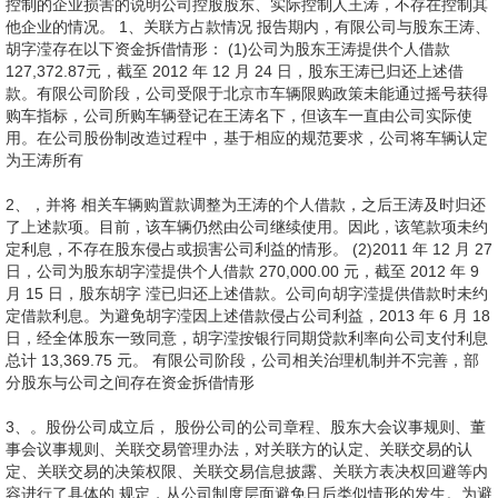
控制的企业损害的说明公司控股股东、实际控制人王涛，不存在控制其
他企业的情况。 1、关联方占款情况 报告期内，有限公司与股东王涛、
胡字滢存在以下资金拆借情形： (1)公司为股东王涛提供个人借款
127,372.87元，截至 2012 年 12 月 24 日，股东王涛已归还上述借
款。有限公司阶段，公司受限于北京市车辆限购政策未能通过摇号获得
购车指标，公司所购车辆登记在王涛名下，但该车一直由公司实际使
用。在公司股份制改造过程中，基于相应的规范要求，公司将车辆认定
为王涛所有
2、，并将 相关车辆购置款调整为王涛的个人借款，之后王涛及时归还
了上述款项。目前，该车辆仍然由公司继续使用。因此，该笔款项未约
定利息，不存在股东侵占或损害公司利益的情形。 (2)2011 年 12 月 27
日，公司为股东胡字滢提供个人借款 270,000.00 元，截至 2012 年 9
月 15 日，股东胡字 滢已归还上述借款。公司向胡字滢提供借款时未约
定借款利息。为避免胡字滢因上述借款侵占公司利益，2013 年 6 月 18
日，经全体股东一致同意，胡字滢按银行同期贷款利率向公司支付利息
总计 13,369.75 元。 有限公司阶段，公司相关治理机制并不完善，部
分股东与公司之间存在资金拆借情形
3、。股份公司成立后， 股份公司的公司章程、股东大会议事规则、董
事会议事规则、关联交易管理办法，对关联方的认定、关联交易的认
定、关联交易的决策权限、关联交易信息披露、关联方表决权回避等内
容进行了具体的 规定，从公司制度层面避免日后类似情形的发生。为避