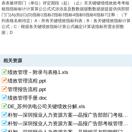
表表被评部门（单位）评定期段（起）（止）关关键键绩绩效效考考核
核指指标标计计算算公公式式涉涉及及数数据据数数据据提提供供部部
门门(A)(B)(C)(D)指标1指标2指标3指标4指标5指标6指标7注释：（下
列表格名称待定）A：所有关键绩效指标列表；B：各关键绩效指标计算
公式；C：根据各关键绩效指标计算公式确定计算该指标所需全部数
据；D
4、：各数据的提供部门；E：各数据涉及的相关报表或文件。
5、值统计表；C：由关键绩效指标制定人员以A至E的信息为指南，综
d295a330baa55676788b85b77ff89fab.xlsPM-04相相关关报报表表或
6、：根据1月至6月的关键绩效指标值预先估计全年目标值；C：取自
合平衡后制定。d295a330baa55676788b85b77ff89fab.xlsPM-
或文文件件(E)（起）（止）
部门最佳实践统计表；D：取自根据预算计算出的绩效指标；E：原定
05（起）（止）设设定定的的目目标标值值
d295a330baa55676788b85b77ff89fab.xlsPM-05关关键键绩绩效效指
的全年目标值F：根据公司战略以及数据变化趋势，调整设定年度目标
相关资源
(C)d295a330baa55676788b85b77ff89fab.xlsPM-06关关键键绩绩效
指标标目目标标值值设设定定工工作作表表被评部门（单位）评定期段
值。d295a330baa55676788b85b77ff89fab.xlsPM-06更改后(F)目目标
效指指标标目目标标值值设设定定调调整整表表被评部门（单位）评定
绩效管理－附录与表格1.xls
考考核核指指标标历历史史数数据据最最佳佳实实践践借借鉴鉴数数据
标值值d295a330baa55676788b85b77ff89fab.xlsPM-07关关键键绩绩
期段关关键键绩绩效效指指标标历历史史数数据据参参考考数数据据预
据预预算算目目标标1月2月3月4月5月6月7月8月9月10月11月12月合
效效指指标标考考核核表表被评部门（单位）评定期段（起）（止）关
绩效管理流程.ppt
预算算目目标标值值1月2月3月4月5月6月合计上一年度同期数据原定
计(A)(B)指标1指标2指标3指标4指标5注释：（下列表格名称待定）A：
关键键绩绩效效考考核核指指标标计计算算公公式式数数据据来来源源
(A)(B)(C)(D)(E)指标1指标2指标3指标4指标5注释：（下列表格名称待
管理报告流程.ppt
取自绩效指标汇总表；B：取自公司历年最佳运作指标
目目标标值值实实际际发发生生值值差差异异绝绝对对数数差差异异相
定）A：取自关键绩效指标汇总表；B
相对对数数指指标标核核定定得得分分指标1指标2指标3合计备注（对
绩效管理手册.doc
于差异原因的说明和采取行动的简述）：其中：a为分数核定系数。
DE_苏州供电公司关键绩效分解.xls
d295a330baa55676788b85b77ff89fab.xlsPM-07加加权权得得分分
朴智—深圳报业人力资源方案—晶报广告部部门考核管理办法.doc
朴智—深圳报业人力资源方案—晶报广告部考核管理办法.doc