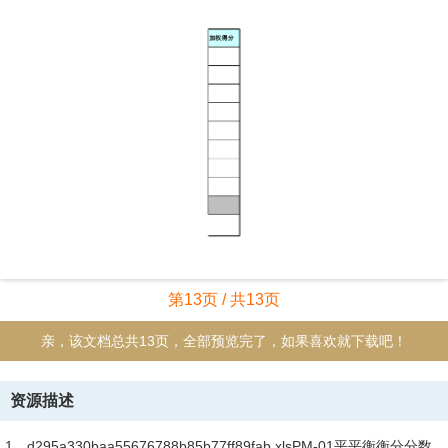
第13页 / 共13页
亲，该文档总共13页，全部预览完了，如果喜欢就下载吧！
资源描述
1、d295a330baa55676788b85b77ff89fab.xlsPM-01平平衡衡分分数