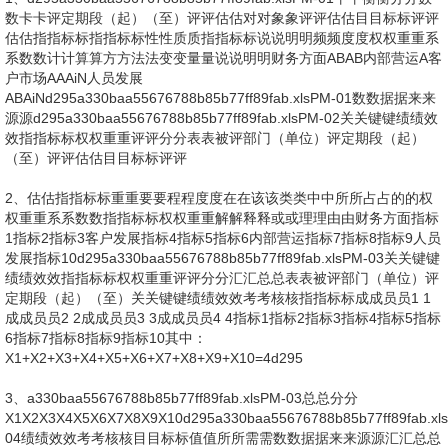
数卡卡评定期段（起）（至）评评估估对对象象评评估估目目标标评评
估估指指标标指指标标性性质质指指标标说说明明频频度度权权重重系
系数数计计算算方方法法变变量量说说明明财务方面ABAB内部营运A客
户市场AAAiN人员发展
ABAiNd295a330baa55676788b85b77ff89fab.xlsPM-01数数据据来来
源源d295a330baa55676788b85b77ff89fab.xlsPM-02关关键键绩绩效
效指指标标权权重重评评分分表表被评部门（单位）评定期段（起）
（至）评评估估目目标标评评
2、估估指指标标重重要要程程度度在在该该类类中中所所占占的的权
权重重系系数数指指标标权权重重解解释释或或理理由由财务方面指标
1指标2指标3客户发展指标4指标5指标6内部营运指标7指标8指标9人员
发展指标10d295a330baa55676788b85b77ff89fab.xlsPM-03关关键键
绩绩效效指指标标权权重重评评分分汇汇总总表表被评部门（单位）评
定期段（起）（至）关关键键绩绩效效考考核核指指标标成成员员1 1
成成员员2 2成成员员3 3成成员员4 4指标1指标2指标3指标4指标5指标
6指标7指标8指标9指标10其中：
X1+X2+X3+X4+X5+X6+X7+X8+X9+X10=4d295
3、a330baa55676788b85b77ff89fab.xlsPM-03总总分分
X1X2X3X4X5X6X7X8X9X10d295a330baa55676788b85b77ff89fab.xl
04绩绩效效考考核核目目标标值值所所需需数数据据来来源源汇汇总总