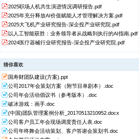
长57%。5“淘宝镇”：阿里研究院对“淘宝镇“的认定标准主要包括：
2025职场人机共生演进情况调研报告.pdf
（1）一个乡镇或街道的淘宝村大于或等于3 个；或者（2）在阿里平
2025年充分释放AI价值赋能人才管理解决方案.pdf
台，一个乡镇一年电商销售额超过 3000 万元、活跃网店超过 300 个，
不局限于是否有淘宝村。8 图图 3 3 2 2014014 年年-2
2025大飞机产业研究报告-深企投产业研究院.pdf
以人工智能获胜：业务领导者从战略到执行的AI指南.pdf
2024医疗器械行业研究报告-深企投产业研究院.pdf
猜你喜欢
国寿财团队建设(方案).ppt
公司2017年会策划方案（附节目单剧本）.doc
公司年会活动倡议书（参考版本）.doc
破冰游戏：画手.doc
(中国)团队管理案例分析_20170513210952.docx
公司客户员工年会现场调度责任人表.doc
公司年终舞会活动策划、客户答谢会策划书.doc