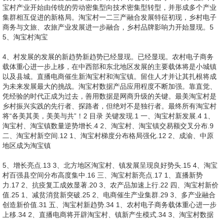
宝村产业开始由传统的劳动密集型向技术密集型转型，并形成多个产业
集群相互促进的新格局。淘宝村一二三产融合发展特征初现，乡村电子
商务与文旅、农旅产业发展进一步融合，乡村品牌影响力开始显现。5
5、淘宝村淘宝
4、村发展的发展的新趋势新趋势已经显现。已经显现。农村电子商务
载体重心进一步上移，在中西部和东北地区发展的主要载体将是小城镇
以及县城。直播电商催生新淘宝村和淘宝镇。留住人才并让其扎根将成
为未来发展最大的挑战。淘宝村数据产品应用程度不断加强。靠直觉、
凭经验的时代正成为过去，善用数据是网商升级的关键。最美淘宝村是
乡村振兴实践的先行者、探路者，但绝对不是独行者。最终所有淘宝村
将“各美其美，美美与共”！2 目录 关键发现.1 一、淘宝村新发展.4 1、
淘宝村、淘宝镇数量逆势增长.4 2、淘宝村、淘宝镇交易额交叉分布.9
二、淘宝村新空间.12 1、淘宝村梯度分布格局强化.12 2、成渝、中原
地区成为淘宝镇
5、增长亮点.13 3、北方地区淘宝村、镇发展呈现良好势头.15 4、淘宝
村百强县空间分布高度集中.16 三、淘宝村新亮点.17 1、直播新势
力.17 2、抗疫复工成效显著.20 3、农产品加速上行.22 四、淘宝村新价
值.25 1、减贫消贫新突破.25 2、电商催生产业集群.29 3、多产业融合
创造新价值.31 五、淘宝村新趋势.34 1、农村电子商务载体重心进一步
上移.34 2、直播电商将开辟淘宝村、镇新产生模式.34 3、淘宝村数据