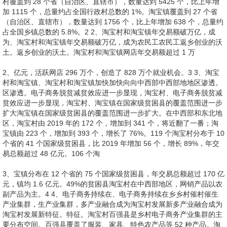
村覆盖到 28 个省（自治区、直辖市），数量达到 5425 个，比上年增
加 1115 个，总量约占全国行政村总数的 1%。淘宝镇覆盖到 27 个省
（自治区、直辖市），数量达到 1756 个，比上年增加 638 个，总量约
占全国乡镇总数的 5.8%。2 2、淘宝村和淘宝镇年交易额破万亿，成
为、淘宝村和淘宝镇年交易额破万亿，成为农民工农民工返乡创业的沃
土。返乡创业的沃土。淘宝村和淘宝镇网店年交易额超过 1 万
2、亿元，活跃网店 296 万个，创造了 828 万个就业机会。3 3、淘宝
村和淘宝镇、淘宝村和淘宝镇加快加快向向中西部中西部地地区渗透。
区渗透。电子商务脱贫减贫效应进一步显现，淘宝村、电子商务脱贫减
贫效应进一步显现，淘宝村、淘宝镇在国家级贫困县的覆盖范围进一步
扩大淘宝镇在国家级贫困县的覆盖范围进一步扩大。在中西部和东北地
区，淘宝村由 2019 年的 172 个，增加到 341 个，将近翻了一番；淘
宝镇由 223 个，增加到 393 个，增长了 76%。119 个淘宝村分布于 10
个省的 41 个国家级贫困县，比 2019 年增加 56 个，增长 89%，年交
易总额超过 48 亿元。106 个淘
3、宝镇分布在 12 个省的 75 个国家级贫困县，年交易总额超过 170 亿
元，镇均 1.6 亿元。49%的贫困县淘宝村在中西部地区，网销产品以农
副产品为主。4 4、电子商务持续在、电子商务持续在乡乡村催村催生
产业集群，生产业集群，多产业融合成为淘宝村发展新多产业融合成为
淘宝村发展新特征。特征。淘宝村百强县是乡村电子商务产业集群的主
要分布空间。百强县覆盖了服装、家具、特色农产品等 52 种产品。淘