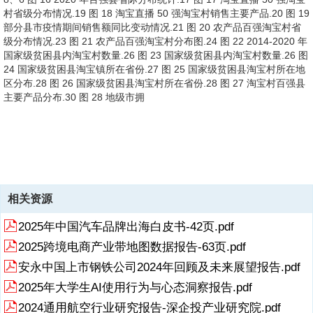
村省级分布情况.19 图 18 淘宝直播 50 强淘宝村销售主要产品.20 图 19
部分县市疫情期间销售额同比变动情况.21 图 20 农产品百强淘宝村省
级分布情况.23 图 21 农产品百强淘宝村分布图.24 图 22 2014-2020 年
国家级贫困县内淘宝村数量.26 图 23 国家级贫困县内淘宝村数量.26 图
24 国家级贫困县淘宝镇所在省份.27 图 25 国家级贫困县淘宝村所在地
区分布.28 图 26 国家级贫困县淘宝村所在省份.28 图 27 淘宝村百强县
主要产品分布.30 图 28 地级市拥
9、有淘宝村百强县数量.31 图 29 下营村的百亩荷塘.32 图 30 临安区
10、宝村数量持续增加，屡创新高，近三年每年新增均在1000个以
的艺术村落景观.33 4 一、一、淘宝村新发展淘宝村新发展 1 1、淘宝
11、倍进行计算。此项调整，增加淘宝村 90 个。5 表表 1 1 20092009
上。淘宝村的覆盖范围也由星星点点发展为遍地开花。2020年全国28
12、3 367 450 598 河北 1 2 25 59 91 146 229 359 500 福建 2 28 71
村、淘宝镇数量逆势增长、淘宝村、淘宝镇数量逆势增长 （1 1）淘宝
年年-20202020 年各省（自治区、直辖市）淘宝村数量变化年各省（自
13、南 2 1 1 1 1 6 吉林 1 1 3 4 4 4 贵州 1 1 2 4 新疆 1 1 1 3 黑龙江 1
个省（自治区、直辖市）共发现5425个淘宝村，比上年增加1115个。1
107 187 233 318 441 河南 1 4 13 34 50 75 135 湖北 1 1 1 4 10 22
14、排名 山东 菏泽市 396 1 浙江 金华市 365 2 浙江 温州市 329 3 浙
村数量突破）淘宝村数量突破 50005000 大关大关 图图 1 1 2 20
治区、直辖市）淘宝村数量变化 省份/年份 20092009 20132013
2 宁夏 1 1 1 1 海南 1 甘肃 1 合计 3 20 212 779 1311 2118 3202
15、看，淘宝村裂变式增长、集群化发展趋势依然明显。2020年，全
淘宝村：阿里研究院对“淘宝村”的认定标准主要包括：（1）经营场所：
40 天津 1 3 5 9 11 14 39 北京 1 1 3 11 11 38 江西 1 3 4 8 12 19 34
江 台州市 295 4 福建 泉州市 238 5 浙江 杭州市 224 6 浙江 宁波市
16、 年年-20202020 年年淘宝村集群数量及所含淘宝村集群数量及所
00909 年年-20202020 年年全国全国淘宝村数量淘宝村数量 数据来
20142014 20152015 20162016 20172017 20182018 20192019 2
4310 5425 数据来源：阿里研究院，2020 年 9 月 从城市层面来看，淘
国“淘宝村集群”2达到118个，比2019年增加23个。“大型淘宝村集群”3
在农村地区，以行政村为单元；（2）销售规模：电子商务年销售额达
安徽 1 6 8 13 27 四川 2 2 3 4 5 6 21 上海 21 陕西 1 1 2 16 湖南 3 1 3
202 7 浙江 嘉兴市 196 8 广东 广州市 192 9 广东 东莞市 184 10 江苏
含淘宝村数量淘宝村数量占比占比 数据来源：阿里研究院，2020 年 9
源：阿里研究院，2020 年 9 月 淘宝村数量约占全国行政村总数的
2020020 浙江 1 6 62 280 506 779 1172 1573 1757 广东 2 54 157
宝村数量最多的三个城市分别为山东省菏泽市、浙江省金华市、温州
达到46个，比2019年增加13个。“超大型淘宝村集群”4达到8个，比
到 1000 万元；（3）网商规模：本村活跃网店数量达到 100 家，或活
4 6 12 广西 1 1 3 10 辽宁 1 4 7 9 11 9 重庆 1 3 3 9 山西 1 1 2 2 2 7
苏州市 161 11 河北 邢台市 153 12 江苏 徐州市 152 13 广东 汕头市
月 近年来，淘宝村集群所含淘宝村数量占全国总数的比例逐年提高，由
相关资源
1%。从淘宝村1的数量变化来看，2014年以前，淘宝村数量增加比较缓
262 411 614 798 1025 江苏 1 3 25 127 201 262 452 615 664 山东 4
市。排名前10的城市中，浙江占据6席。排名前20的城市均位于东部沿
2019年增加1个。2 淘宝村集群：在同一个县（区、市），淘宝村数量
跃网店数量达到当地家庭户数的 10%。鉴于通过电商平台销售农产品，
云
126 14 广东 潮州市 122 15 广东 揭阳市 121 16 江苏 宿迁市 114 17
2015年的54%提升到2019年的76%。2020年淘宝村集群数量持续增
慢。2014年以来，随着国家电子商务进农村综合示范项目的实施，和阿
13 63 108 24
海省份，共计拥有淘宝村数量达到3865个，约占全国总数的71.2%。6
达到或超过 10 个，称为“淘宝村集群淘宝村集群”。3 大型淘宝村集群：
2025年中国汽车品牌出海白皮书-42页.pdf
与销售其他产品相比，为农民带来的收益更直接、意义更大，2020 年
广东 佛山市 110 18 河北 石家庄市 100 19 福建 莆田市 85 20 数据来
加，所含淘宝村数量占比维持不变。（2 2）淘宝镇增势迅猛，中西部
里巴巴集团农村战略的推进，淘
表表 2 2 20202020 年淘宝村数量城市排行榜年淘宝村数量城市排行榜
在同一个县（区、市），淘宝村数量达到或超过 30 个，称为“大型大型
阿里研究院为淘宝村制定了一个新的交易额统计规则，即将农产品交易
源：阿里研究院，2020 年 9 月 从县市来
和东北地区尤为显著）淘宝镇增势迅猛，中西部和东北地区尤为显著 为
2025跨境电商产业带地图数据报告-63页.pdf
省 市 淘宝村个数
淘宝村集群淘宝村集群”。4 超大型淘宝村集群：在同一个县（区、
额视同两
了更为准确地测度、反映乡村电子商务发展水平，今年的报告参照国家
市），淘宝村数量达到或超过 100 个，则称之为“超大型超大型淘宝村
安永中国上市钢铁公司2024年回顾及未来展望报告.pdf
统计局的城乡划分标准，将淘宝村、淘宝镇5的范围限定于农村地区的
淘宝村集群集群”。7 图图 2 2 2 201015 5
行政村和乡镇，即不再将新的居委会纳入淘宝村的范围，不再将街道纳
2025年大学生AI使用行为与心态洞察报告.pdf
入淘宝镇的范畴。虽然选取范围进一步缩小，但淘宝镇数量依然实现较
2024通用航空行业研究报告-深企投产业研究院.pdf
高的增幅，由2019年的1118个增加到1756个，比上年增加638个，增