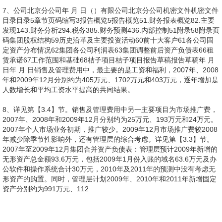
7、公司北京分公司年 月 日（）有限公司北京分公司机密文件机密文件
目录目录5章节页码缩写3报告概览5报告概览51.财务报表概览82.主要
发现143.财务分析294.税务385.财务预测436.内部控制51附录58附录页
码集团股权结构59历史沿革及主要投资活动60前十大客户61各公司固
定资产分布情况62集团各公司利润表63集团调整前后资产负债表66租
赁承诺67工作范围和基础68桔子项目桔子项目报告草稿报告草稿年 月
日年 月 日销售及管理费用中，最主要的是工资和福利，2007年、2008
年和2009年12月分别约为405万元、1702万元和403万元，逐年增加是
人数增长和平均工资水平提高的共同结果。
8、详见第【3.4】节。销售及管理费用中另一主要项目为市场推广费，
2007年、2008年和2009年12月分别约为25万元、193万元和24万元。
2007年个人市场业务初期，推广较少。2009年12月市场推广费较2008
年减少除季节性影响外，还有管理层的综合考虑。详见第【3.3】节。
2007年至2009年12月集团合并资产负债表：管理层预计2009年新增的
无形资产总金额93.6万元，包括2009年1月份入账的域名63.6万元及办
公软件和操作系统合计30万元，2010年及2011年的预测中没有考虑无
形资产的购置。同时，管理层计划2009年、2010年和2011年新增固定
资产分别约为991万元、112
9、6万元和1246万元。管理层表示，以上资本性支出计划并未签订合
10、量采购成本、机架租金和服务器折旧组成。详见第【3.2】节我们
同。报告概览报告概览6报告概览财财务报表快览务报表快览2007年至
11、 22%企业市场技术转让11,528 89%497 4%-0%主营业务收入合计
将目标集团的基本财务情况及财务尽职调查过程中的主要发现概括如
12、 资料来源：管理层提供（2007年安永审计后财务报表，2008年，