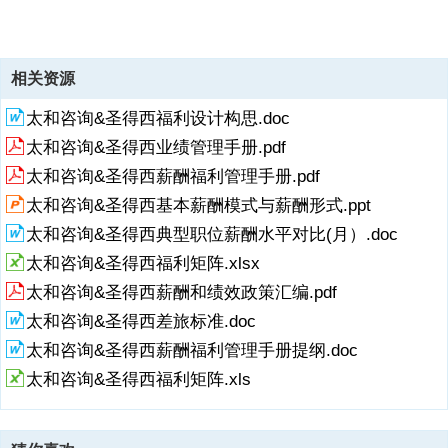
2009年12月集团合并利润表：2007年收入主要来自向华胜天成出售企
12,958 100%14,169 100%6,738 100%合并资产负债表合并资产负债
13、 (17,528)(581)净利润率27%-124%-9%桔子项目桔子项目报告草
下，提请贵方在交易完成前予以关注。请注意在本报告草稿交付时，我
2009年1-2月管理报表）并经过尽职调查调整。请参阅第1.5节尽职调查
14、任进行更精确的匡算，并严格按照社保和住房公积金的相关规定进
业市场软件。2008年后转向个人市场初期，各费用开支相对未形成规模
表人民币（千元）人民币（千元）2007年12月31日尽职调查调整后
稿报告草稿年 月 日有限公司北京分公司年 月 日有限公司北京分公司机
15、2.6】节）截至2009年2月底，集团已授予员工股票期权共
们尚未与集团国际会计准则审计师进行沟通并交换意见。人民币（千
有关调整。资料来源：管理层提供资料来源：管理层提供（2007年安永
行缴纳。长期股权投资、商誉潜在减值影响（详见第【2.5】节）长期
16、09年12月人民币千元2007年2008年2009年12月企业说得税
的收入较大。2009年12月，收入大幅增长，带来净利润率提高。收入
2008年12月31日尽职调查调整后2009年2月28日尽职调查调整后2007
密文件报告概览机密文件报告概览7报告概览（续）主要发现社会保险
2,615,152股。集团尚未对这部分股权支付的成本进行评估。我们建议
元）人民币（千元）2007年度%2008年度%2009年1-2月%2007年
审计后财务报表，2008年，2009年1-2月管理报表）并经过尽职调 查
股权投资、商誉潜在减值影响（详见第【2.5】节）集团投资上海水渡
1,8011,139-营业税-405156不适当地将股利分配列支于公司费用（详见
主要分以下几大类：前十大客户销售收入占总收入的比例2007年、
年12月31日尽职调查调整后2008年12月31日尽职调查调整后2009年2
费用申报不足（详见第【2.4】节）社会保险费用申报不足（详见第
贵方充分考虑未来股权支付的潜在成本对净资产的影响，并敦促管理层
度%2008年度%2009年1-2月%搜索广告461 4%6,718 47%3,189 47%
调整。请参阅第1.5节尽职调查有关调整。合并利润表合并利润表人民
石、广州通摩按投资成本共确认长期股权投资287.5万元。另外，集团
第【2.1】及【2.7】节）不适当地将股利分配列支于公司费用（详见第
相关资源
2008年和2009年12月分别约为99、80和83。2007年华胜天成收入占
月28日尽职调查调整后非流动资产2,314 12,962 13,620 流动资产
【2.4】节）由于公司缴费基数较员工实际工资偏低，导致了2007、
尽早安排评估股权支付成本。税务影响（详见第【1.5】及【2.7】节）
运营商广告809 6%1,584 11%730 11%导航广告-0%1,212 9%447 7%
币（千元）人民币（千元）2007年度尽职调查调整后2008年度尽职调
收购武汉极迅和武汉讯彩按收购对价减去被收购方账面净资产确认了商
【2.1】及【2.7】节）董事会决定将出售企业市场软件收入扣除相关费
89左右。2008年和2009年12月虽然前十大客户的构成有些变化，客户
79,906 51,560 50,469 流动负债5,506 7,791 7,956 净资产76,713
2008及2009年12月潜在遗漏社保责任，分别为54.4万元、240万元及
税务影响（详见第【1.5】及【2.7】节）经过对集团各家公司税务情况
太和咨询&圣得西福利设计构思.doc
其它广告160 1%3,034 21%879 13%数字发行-0%1,124 8%1,493
查调整后2009年1-2月尽职调查调整后2007年度尽职调查调整后2008
誉395万元。管理层未对长期股权投资和商誉进行评估。长期股权投资
用后的80（共约824万元）在2007年2009年期间分配给梁捷、何小
集中度基本保持稳定。详见【附录：前十大客户】。成本主要由流
56,732 56,133
57.8万元。建议在谈判中考虑由于低估费用和负债导致的对净利润和净
的初步了解，我们大致匡算了企业所得税和营业税方面潜在的税务风
年度尽职调查调整后2009年1-2月尽职调查调整后主营业务收入12,958
及商誉的潜在减值会对集团净利润及净资产产生负面影响。我们建议贵
鹏。出于税务成本的考虑，股利分配以虚拟费用的形式记入广州动景的
太和咨询&圣得西业绩管理手册.pdf
资产的高估。为避免潜在遗漏责任的追究及相关处罚，建议贵方在交易
险：我们将目标集团的基本财务情况及财务尽职调查过程中的主要发现
14,169 6,738 净利润3,541
方从业务角度更多了解及评估被投资公司的运营状况及商业价值，并在
销售及管理费用科目中（2007年、2008年分别约为580万元和194万
完成后根据员工个人薪资更详尽的信息对潜在遗漏社保及公积金责
概括如下，提请贵方在交易完成前予以关注。请注意在本报告草稿交付
太和咨询&圣得西薪酬福利管理手册.pdf
谈判中充分考虑潜在减值的影响。潜在的股权支付成本（详见第
元）。将股利分配列支于费用对净利润产生了负面影响，但由于股利已
时，我们尚未与集团国际会计准则审计师进行沟通并交换意见。人民币
【2.6】节）潜在的股权支付成本（详见第【
分配，对集团净资产未有影响。另外，将股利分配在所得税前扣除，使
太和咨询&圣得西基本薪酬模式与薪酬形式.ppt
千元2007年2008年20
广州动景2007年、2008年少缴企业所得税分别为192万元和29万元。
太和咨询&圣得西典型职位薪酬水平对比(月）.doc
我们建议，贵方同时征询律师意见，或与管理层做相应沟通，充分考虑
该事项对交易的影响。关联方交易（详见第【2.2】节）关联方交易
太和咨询&圣得西福利矩阵.xlsx
（详见第【2.2】节）2007年至2009年12月集团关联方交易主要是集团
太和咨询&圣得西薪酬和绩效政策汇编.pdf
与其被投资公司广州通摩和上海水渡石进行流量交换、导航广告、U盟
推广等活动。2007年产生成本26.6万元，2008年产
太和咨询&圣得西差旅标准.doc
太和咨询&圣得西薪酬福利管理手册提纲.doc
太和咨询&圣得西福利矩阵.xls