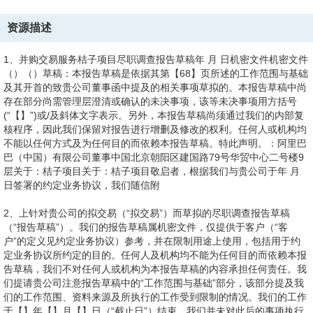
资源描述
1、并购交易服务桔子项目尽职调查报告草稿年 月 日机密文件机密文件
（）（）草稿：本报告草稿是依据其第【68】页所述的工作范围与基础
及其开首的致贵公司董事函中提及的相关事项草拟的。本报告草稿中尚
存在部分尚需管理层澄清或确认的未决事项，该等未决事项用方括号
(“【】”)或/及斜体文字表示。另外，本报告草稿尚须通过我们的内部复
核程序，因此我们保留对报告进行增删及修改的权利。任何人或机构均
不能以任何方式及为任何目的而依赖本报告草稿。特此声明。：阿里巴
巴（中国）有限公司董事中国北京朝阳区建国路79号华贸中心二号楼9
层关于：桔子项目关于：桔子项目敬启者，根据我们与贵公司于年 月
日签署的约定业务协议，我们随信附
2、上针对贵公司的拟交易（“拟交易”）而草拟的尽职调查报告草稿
（“报告草稿”）。我们的报告草稿属机密文件，仅提供于客户（“客
户”的定义见约定业务协议）参考，并在限制用途上使用，包括用于约
定业务协议所约定的目的。任何人及机构均不能为任何目的而依赖本报
告草稿，我们不对任何人或机构为本报告草稿的内容承担任何责任。我
们提请贵公司注意报告草稿中的“工作范围与基础”部分，该部分提及我
们的工作范围、资料来源及所执行的工作受到限制的情况。我们的工作
于【】年【】月【】日（“截止日”）结束。我们并未对此后的事项执行