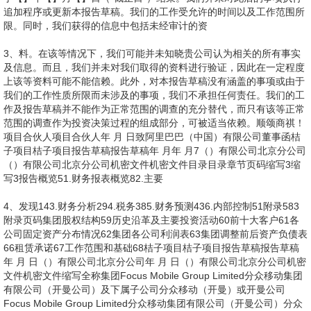
追加程序或更新本报告草稿。我们的工作受允许的时间以及工作范围所
限。同时，我们获得的信息中包括未经审计的资
3、料。在该等情况下，我们可能并未知晓贵公司认为相关的所有事实
及信息。而且，我们并未对我们取得的资料进行验证，因此在一定程度
上该等资料可能不能信赖。此外，对本报告草稿没有涵盖的事项或由于
我们的工作性质所限而未涉及的事项，我们不承担任何责任。我们的工
作及报告草稿并不能作为正常范围的调查的充分替代，而只有该等正常
范围的调查作为投资决策过程的组成部分，可被适当依赖。顺颂商祺！
项目合伙人项目合伙人年 月 日致阿里巴巴（中国）有限公司董事函桔
子项目桔子项目报告草稿报告草稿年 月年 月7（）有限公司北京分公司
（）有限公司北京分公司机密文件机密文件目录目录章节页码缩写3缩
写3报告概览51.财务报表概览82.主要
4、发现143.财务分析294.税务385.财务预测436.内部控制51附录583
附录页码集团股权结构59历史沿革及主要投资活动60前十大客户61各
公司固定资产分布情况62集团各公司利润表63集团调整前后资产负债表
66租赁承诺67工作范围和基础68桔子项目桔子项目报告草稿报告草稿
年 月 日（）有限公司北京分公司年 月 日（）有限公司北京分公司机密
文件机密文件缩写全称集团Focus Mobile Group Limited分众移动集团
有限公司（开曼公司）及下属子公司分众移动（开曼）或开曼公司
Focus Mobile Group Limited分众移动集团有限公司（开曼公司）分众