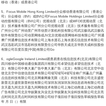
移动（香港）或香港公司
5、Focus Mobile Hong Kong Limited分众移动香港有限公司（香港公
司）分众移动（BVI）或BVI公司Focus Mobile Holdings Limited分众移
动控股有限公司（BVI公司）优视动景（北京）或WFOE优视动景（北
京）技术服务有限公司广州分公司优视动景（北京）技术服务有限公司
广州分公司广州动景广州市动景计算机科技有限公司武汉极讯武汉极讯
软件有限责任公司动景网络或JV北京优视动景网络科技有限公司广州通
摩广州通摩信息技术有限公司上海水渡石上海水渡石信息技术有限公司
武汉迅彩武汉市迅彩科技有限责任公司华胜天成北京华胜天成科技股份
有限公司百度百度(中国)有限公司Go
6、ogleGoogle Ireland Limited易查易查在线信息技术(北京)有限公司
四川移动中国移动通信集团四川有限公司卓望信息卓望信息技术（北
京）有限公司中奥大巢广告中奥大巢广告（北京）有限公司北京空中信
使北京空中信使信息技术有限公司缩写缩写4缩写全称广州赢点广州赢
点信息科技有限公司北京网秦网秦无限（北京）科技有限公司北京盛世
新普北京盛世新普科技有限公司深圳东润深圳东润信息咨询有限公司北
京天盈九州北京天盈九州网络技术有限公司上海亿动商道上海亿动商道
广告有限公司北京华娱聚友兴业北京华娱聚友兴业科技有限公司北京亮
点时间北京亮点时间科技有限公司桔子项目桔子项目报告草稿报告草稿
年 月 日（）有限